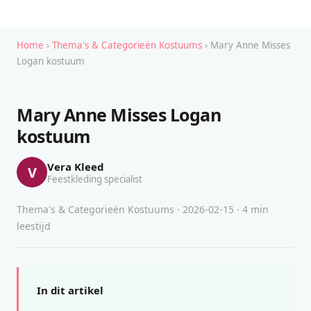
Home
›
Thema's & Categorieën Kostuums
› Mary Anne Misses
Logan kostuum
Mary Anne Misses Logan
kostuum
Vera Kleed
V
Feestkleding specialist
Thema's & Categorieën Kostuums · 2026-02-15 · 4 min
leestijd
In dit artikel