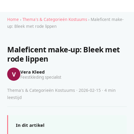
Home
›
Thema's & Categorieën Kostuums
› Maleficent make-
up: Bleek met rode lippen
Maleficent make-up: Bleek met
rode lippen
Vera Kleed
V
Feestkleding specialist
Thema's & Categorieën Kostuums · 2026-02-15 · 4 min
leestijd
In dit artikel