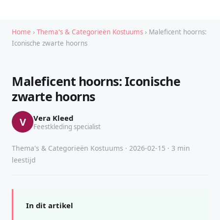
Home
›
Thema's & Categorieën Kostuums
› Maleficent hoorns:
Iconische zwarte hoorns
Maleficent hoorns: Iconische
zwarte hoorns
Vera Kleed
V
Feestkleding specialist
Thema's & Categorieën Kostuums · 2026-02-15 · 3 min
leestijd
In dit artikel