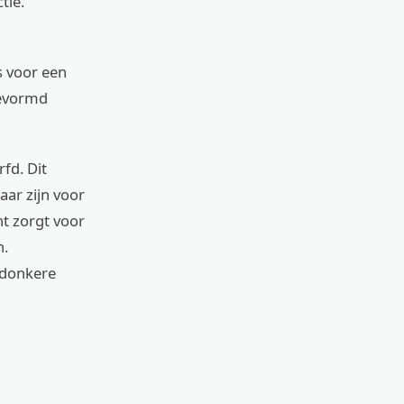
tie.
s voor een
gevormd
fd. Dit
ar zijn voor
nt zorgt voor
n.
 donkere