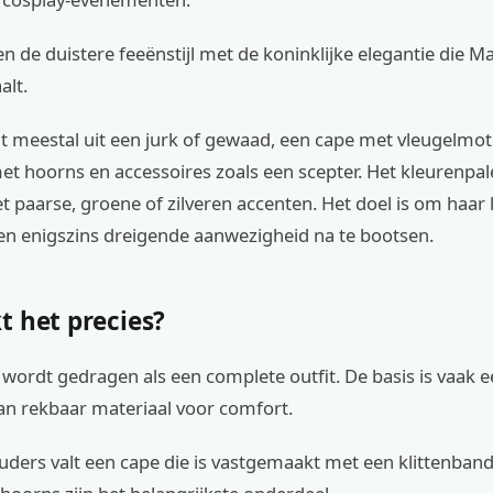
 de duistere feeënstijl met de koninklijke elegantie die Ma
alt.
t meestal uit een jurk of gewaad, een cape met vleugelmoti
 hoorns en accessoires zoals een scepter. Het kleurenpale
 paarse, groene of zilveren accenten. Het doel is om haar 
en enigszins dreigende aanwezigheid na te bootsen.
t het precies?
ordt gedragen als een complete outfit. De basis is vaak e
an rekbaar materiaal voor comfort.
ders valt een cape die is vastgemaakt met een klittenbands