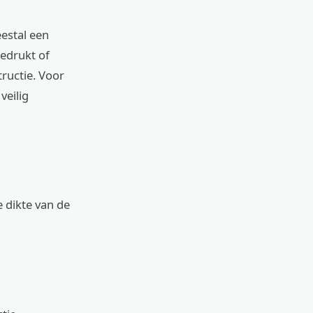
eestal een
bedrukt of
ructie. Voor
veilig
e dikte van de