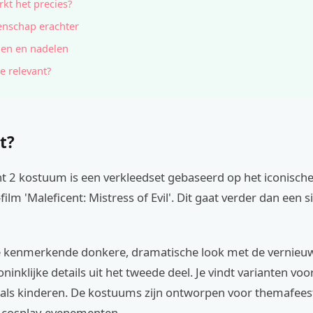
kt het precies?
nschap erachter
en en nadelen
e relevant?
t?
nt 2 kostuum is een verkleedset gebaseerd op het iconisch
-film 'Maleficent: Mistress of Evil'. Dit gaat verder dan een 
 kenmerkende donkere, dramatische look met de vernieu
oninklijke details uit het tweede deel. Je vindt varianten voo
als kinderen. De kostuums zijn ontworpen voor themafeest
 cosplay-evenementen.