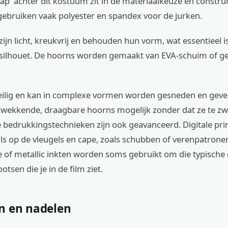
p' achter dit kostuum zit in de materiaalkeuze en construc
gebruiken vaak polyester en spandex voor de jurken.
zijn licht, kreukvrij en behouden hun vorm, wat essentieel i
silhouet. De hoorns worden gemaakt van EVA-schuim of 
 veilig en kan in complexe vormen worden gesneden en gever
wekkende, draagbare hoorns mogelijk zonder dat ze te zwa
 bedrukkingstechnieken zijn ook geavanceerd. Digitale pri
ls op de vleugels en cape, zoals schubben of verenpatrone
e of metallic inkten worden soms gebruikt om die typische
otsen die je in de film ziet.
n en nadelen