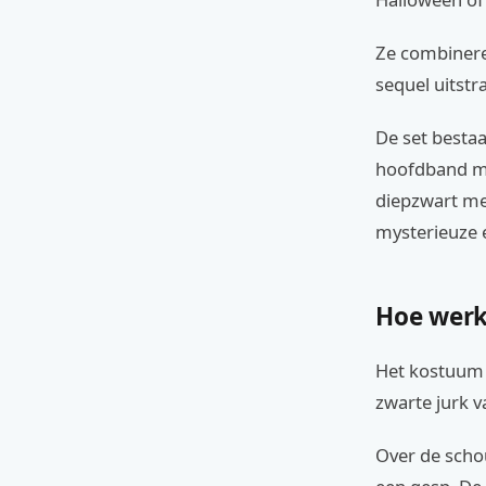
Ze combineren
sequel uitstra
De set bestaa
hoofdband met
diepzwart met
mysterieuze 
Hoe werk
Het kostuum w
zwarte jurk v
Over de schou