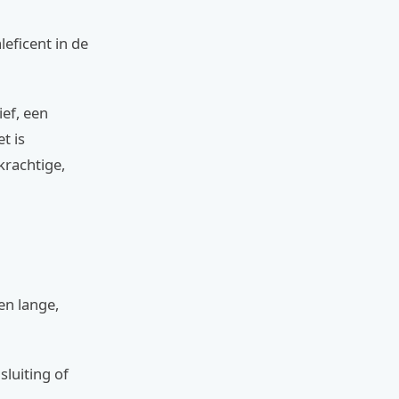
leficent in de
ef, een
t is
krachtige,
en lange,
luiting of