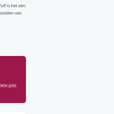
if is het een
nstellen van
ete gids