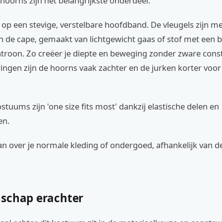
hoorns zijn het belangrijkste onderdeel.
t op een stevige, verstelbare hoofdband. De vleugels zijn m
n de cape, gemaakt van lichtgewicht gaas of stof met een 
troon. Zo creëer je diepte en beweging zonder zware const
ingen zijn de hoorns vaak zachter en de jurken korter voor 
tuums zijn 'one size fits most' dankzij elastische delen en
en.
aan over je normale kleding of ondergoed, afhankelijk van d
schap erachter