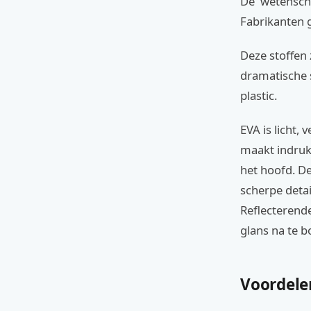
De 'wetenscha
Fabrikanten 
Deze stoffen 
dramatische 
plastic.
EVA is licht,
maakt indruk
het hoofd. De
scherpe detai
Reflecterend
glans na te bo
Voordele