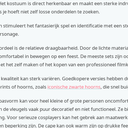
et kostuum is direct herkenbaar en maakt een sterke indru
 je hoeft niet zelf losse onderdelen te zoeken.
 stimuleert het fantasierijk spel en identificatie met een st
ersonage.
rdeel is de relatieve draagbaarheid. Door de lichte materia
comfortabel in bewegen op een feest. De meeste sets zijn o
et het zelf maken of het kopen van een professioneel fil
kwaliteit kan sterk variëren. Goedkopere versies hebben d
rints of hoorns, zoals
iconische zwarte hoorns
, die snel bu
 pasvorm kan voor heel kleine of grote personen oncomforta
n de vleugels vaak puur decoratief en niet functioneel. Ze 
ing. Voor serieuze cosplayers kan het gebrek aan maatwe
n beperking zijn. De cape kan ook warm zijn op drukke fee