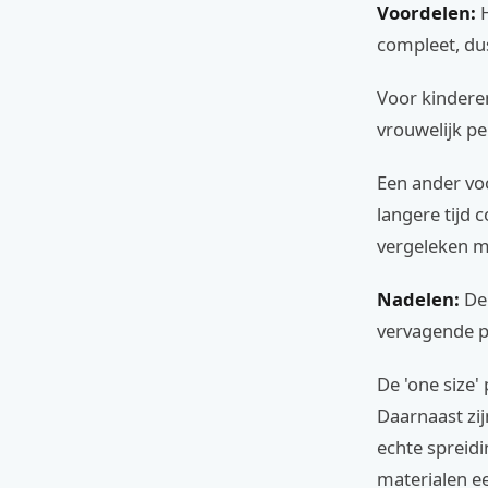
Voordelen:
H
compleet, dus
Voor kinderen
vrouwelijk p
Een ander voo
langere tijd 
vergeleken m
Nadelen:
De 
vervagende p
De 'one size'
Daarnaast zij
echte spreid
materialen ee