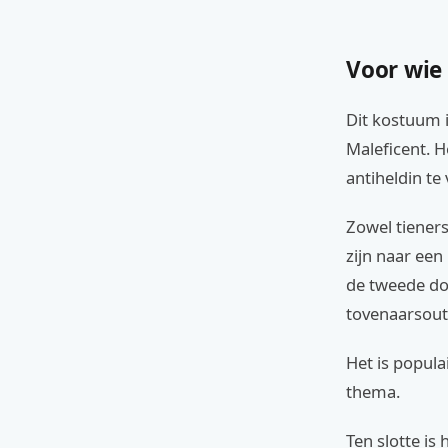
Voor wie
Dit kostuum i
Maleficent. H
antiheldin te
Zowel tieners
zijn naar een
de tweede doe
tovenaarsoutf
Het is popula
thema.
Ten slotte is