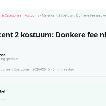
 & Categorieën Kostuums
› Maleficent 2 kostuum: Donkere fee nieuw
cent 2 kostuum: Donkere fee 
eed
ing specialist
gorieën Kostuums · 2026-02-15 · 3 min leestijd
ikel
het?