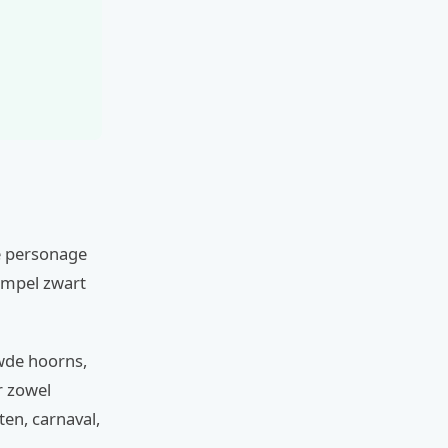
e personage
simpel zwart
wde hoorns,
r zowel
en, carnaval,