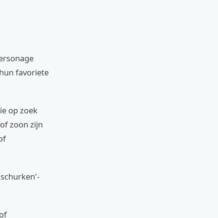
 personage
 hun favoriete
ie op zoek
of zoon zijn
of
'schurken'-
of