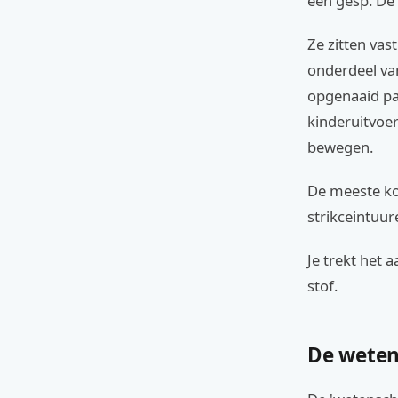
een gesp. De 
Ze zitten vas
onderdeel va
opgenaaid pa
kinderuitvoer
bewegen.
De meeste kos
strikceintuur
Je trekt het 
stof.
De weten