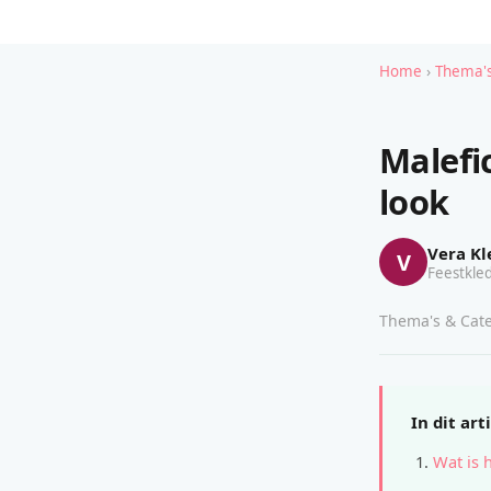
Home
›
Thema's
Malefi
look
Vera Kl
V
Feestkled
Thema's & Cate
In dit art
Wat is 