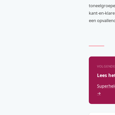
toneelgroepen
kant-en-klare
een opvallend
VOLGENDE
Lees he
Superhel
→