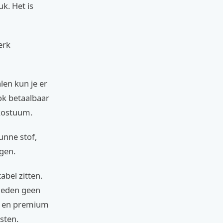
k. Het is
erk
len kun je er
ok betaalbaar
mkostuum.
unne stof,
igen.
bel zitten.
bieden geen
rk en premium
sten.