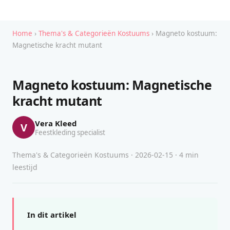
Home
›
Thema's & Categorieën Kostuums
› Magneto kostuum:
Magnetische kracht mutant
Magneto kostuum: Magnetische
kracht mutant
Vera Kleed
V
Feestkleding specialist
Thema's & Categorieën Kostuums · 2026-02-15 · 4 min
leestijd
In dit artikel