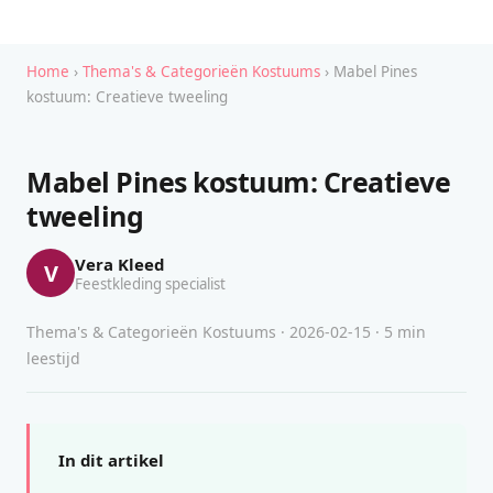
Home
›
Thema's & Categorieën Kostuums
› Mabel Pines
kostuum: Creatieve tweeling
Mabel Pines kostuum: Creatieve
tweeling
Vera Kleed
V
Feestkleding specialist
Thema's & Categorieën Kostuums · 2026-02-15 · 5 min
leestijd
In dit artikel