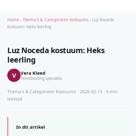
Home
›
Thema's & Categorieën Kostuums
› Luz Noceda
kostuum: Heks leerling
Luz Noceda kostuum: Heks
leerling
Vera Kleed
V
Feestkleding specialist
Thema's & Categorieën Kostuums · 2026-02-15 · 4 min
leestijd
In dit artikel