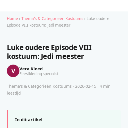
Home
›
Thema's & Categorieën Kostuums
› Luke oudere
Episode VIII kostuum: Jedi meester
Luke oudere Episode VIII
kostuum: Jedi meester
Vera Kleed
V
Feestkleding specialist
Thema's & Categorieën Kostuums · 2026-02-15 · 4 min
leestijd
In dit artikel