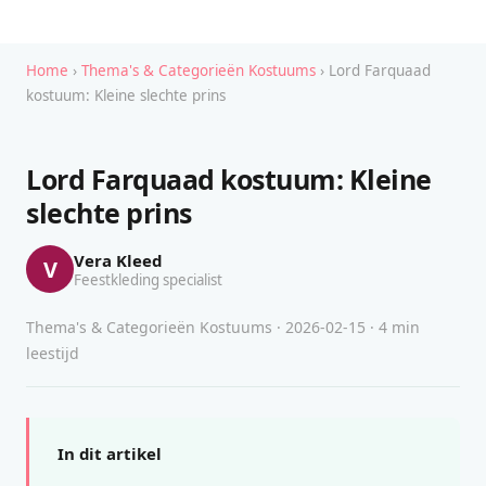
Home
›
Thema's & Categorieën Kostuums
› Lord Farquaad
kostuum: Kleine slechte prins
Lord Farquaad kostuum: Kleine
slechte prins
Vera Kleed
V
Feestkleding specialist
Thema's & Categorieën Kostuums · 2026-02-15 · 4 min
leestijd
In dit artikel