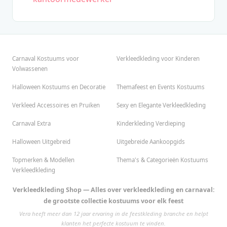
Carnaval Kostuums voor
Verkleedkleding voor Kinderen
Volwassenen
Halloween Kostuums en Decoratie
Themafeest en Events Kostuums
Verkleed Accessoires en Pruiken
Sexy en Elegante Verkleedkleding
Carnaval Extra
Kinderkleding Verdieping
Halloween Uitgebreid
Uitgebreide Aankoopgids
Topmerken & Modellen
Thema's & Categorieën Kostuums
Verkleedkleding
Verkleedkleding Shop — Alles over verkleedkleding en carnaval:
de grootste collectie kostuums voor elk feest
Vera heeft meer dan 12 jaar ervaring in de feestkleding branche en helpt
klanten het perfecte kostuum te vinden.