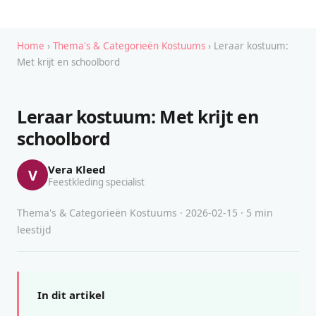
Home
›
Thema's & Categorieën Kostuums
› Leraar kostuum:
Met krijt en schoolbord
Leraar kostuum: Met krijt en
schoolbord
Vera Kleed
V
Feestkleding specialist
Thema's & Categorieën Kostuums · 2026-02-15 · 5 min
leestijd
In dit artikel