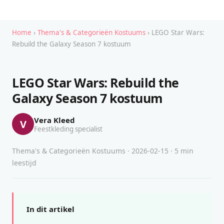
Home
›
Thema's & Categorieën Kostuums
› LEGO Star Wars:
Rebuild the Galaxy Season 7 kostuum
LEGO Star Wars: Rebuild the
Galaxy Season 7 kostuum
Vera Kleed
V
Feestkleding specialist
Thema's & Categorieën Kostuums · 2026-02-15 · 5 min
leestijd
In dit artikel