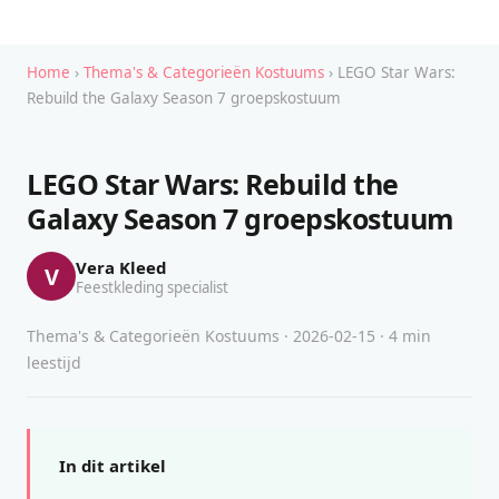
Home
›
Thema's & Categorieën Kostuums
› LEGO Star Wars:
Rebuild the Galaxy Season 7 groepskostuum
LEGO Star Wars: Rebuild the
Galaxy Season 7 groepskostuum
Vera Kleed
V
Feestkleding specialist
Thema's & Categorieën Kostuums · 2026-02-15 · 4 min
leestijd
In dit artikel