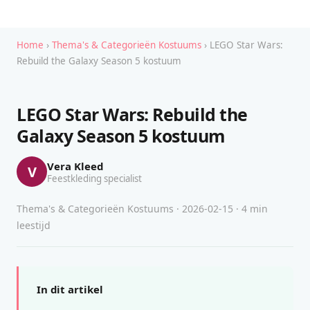
Home
›
Thema's & Categorieën Kostuums
› LEGO Star Wars:
Rebuild the Galaxy Season 5 kostuum
LEGO Star Wars: Rebuild the
Galaxy Season 5 kostuum
Vera Kleed
V
Feestkleding specialist
Thema's & Categorieën Kostuums · 2026-02-15 · 4 min
leestijd
In dit artikel