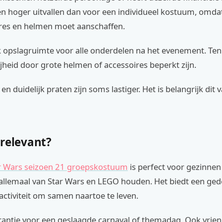
n hoger uitvallen dan voor een individueel kostuum, omda
ires en helmen moet aanschaffen.
 opslagruimte voor alle onderdelen na het evenement. Ten 
heid door grote helmen of accessoires beperkt zijn.
en duidelijk praten zijn soms lastiger. Het is belangrijk dit 
 relevant?
r Wars seizoen 21 groepskostuum
is perfect voor gezinne
 allemaal van Star Wars en LEGO houden. Het biedt een ge
activiteit om samen naartoe te leven.
arantie voor een geslaagde carnaval of themadag. Ook vri