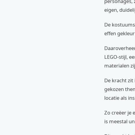
personages, z
eigen, duidel
De kostuums z
effen gekleur
Daaroverheen
LEGO-stijl, 
materialen zi
De kracht zit
gekozen thema
locatie als i
Zo creëer je
is meestal un