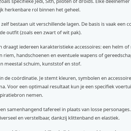
oals specifieke Jedi, Sith, piloten of droids. Elke deelnemer 
ijk herkenbare rol binnen het geheel.
elf bestaan uit verschillende lagen. De basis is vaak een 
de outfit (zoals een zwart of wit pak).
 draagt iedereen karakteristieke accessoires: een helm of
een riem, handschoenen en eventuele wapens of gereedscha
jn meestal schuim, kunststof en stof.
 in de coördinatie. Je stemt kleuren, symbolen en accessoire
. Voor een optimaal resultaat kun je een specifiek voertu
nspiratiebron nemen.
 een samenhangend tafereel in plaats van losse personage
iverseel en verstelbaar, dankzij klittenband en elastiek.