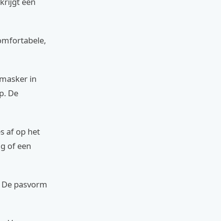
krijgt een
comfortabele,
 masker in
p. De
s af op het
ig of een
s. De pasvorm