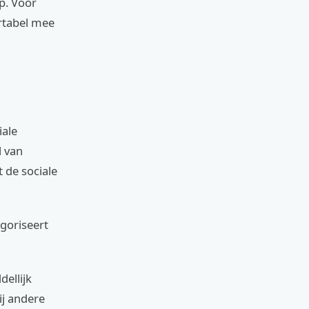
p. Voor
ortabel mee
iale
l van
 de sociale
egoriseert
dellijk
ij andere