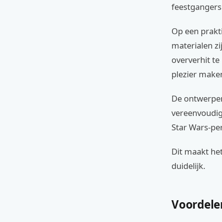
feestgangers.
Op een prakt
materialen zi
oververhit te
plezier make
De ontwerpen
vereenvoudig
Star Wars-pe
Dit maakt he
duidelijk.
Voordele