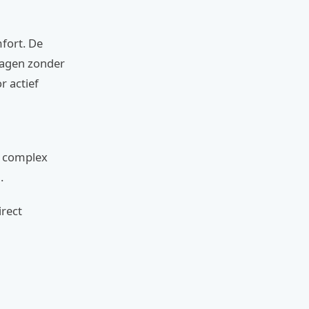
fort. De
dragen zonder
r actief
n complex
.
irect