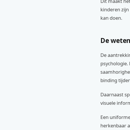
Dit maakt het
kinderen zij
kan doen.
De weten
De aantrekki
psychologie. 
saamhorigheid
binding tijde
Daarnaast spe
visuele infor
Een uniforme
herkenbaar al