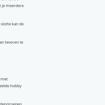
t je meerdere
slotte kan de
van tevoren te
n met
deelde hobby
endengroepen