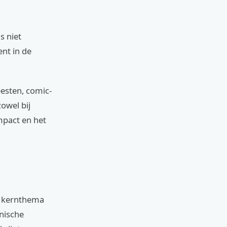
s niet
nt in de
esten, comic-
owel bij
mpact en het
n kernthema
onische