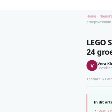
Home
›
Thema's
groepskostuum
LEGO S
24 gr
Vera Kl
V
Feestkled
Thema's & Cate
In dit art
Wat is 