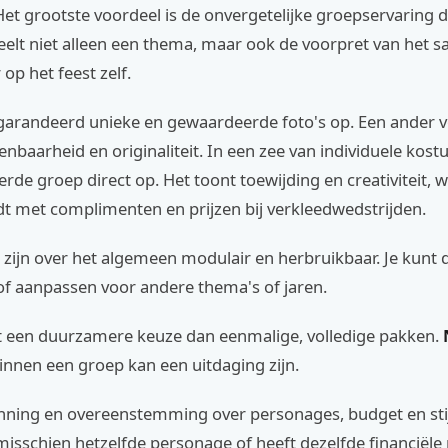
et grootste voordeel is de onvergetelijke groepservaring d
deelt niet alleen een thema, maar ook de voorpret van het 
 op het feest zelf.
egarandeerd unieke en gewaardeerde foto's op. Een ander v
baarheid en originaliteit. In een zee van individuele kost
rde groep direct op. Het toont toewijding en creativiteit, 
t met complimenten en prijzen bij verkleedwedstrijden.
zijn over het algemeen modulair en herbruikbaar. Je kunt 
f aanpassen voor andere thema's of jaren.
t een duurzamere keuze dan eenmalige, volledige pakken.
innen een groep kan een uitdaging zijn.
anning en overeenstemming over personages, budget en stij
misschien hetzelfde personage of heeft dezelfde financiële