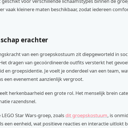
 geschikt voor verschillende lichaamstypes binnen de groe
n er vaak kleinere maten beschikbaar, zodat iedereen comf
schap erachter
ngskracht van een groepskostuum zit diepgeworteld in soc
Het dragen van gecoördineerde outfits versterkt het gevoe
 en groepsidentie. Je voelt je onderdeel van een team, wat
ns een evenement aanzienlijk vergroot.
elt herkenbaarheid een grote rol. Het menselijk brein cat
matie razendsnel.
 LEGO Star Wars-groep, zoals
dit groepskostuum
, is onmid
s een eenheid, wat positieve reacties en interactie uitlokt b