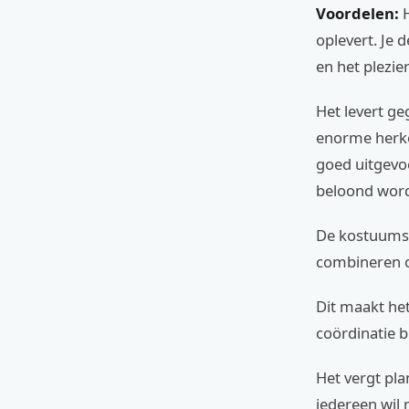
Voordelen:
H
oplevert. Je 
en het plezier
Het levert g
enorme herken
goed uitgevoe
beloond word
De kostuums 
combineren o
Dit maakt he
coördinatie b
Het vergt pl
iedereen wil 