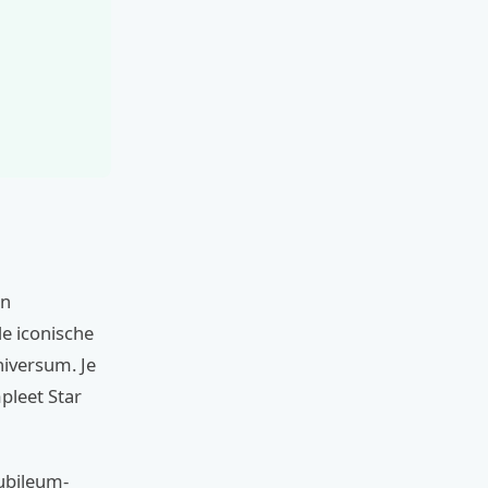
en
e iconische
niversum. Je
pleet Star
jubileum-