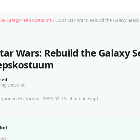
 & Categorieën Kostuums
› LEGO Star Wars: Rebuild the Galaxy Seaso
tar Wars: Rebuild the Galaxy 
oepskostuum
eed
ing specialist
gorieën Kostuums · 2026-02-15 · 4 min leestijd
ikel
het?