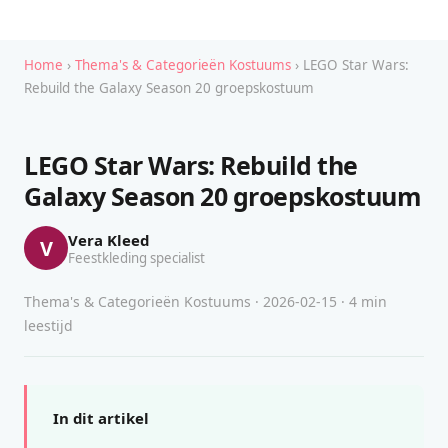
Home
›
Thema's & Categorieën Kostuums
› LEGO Star Wars:
Rebuild the Galaxy Season 20 groepskostuum
LEGO Star Wars: Rebuild the
Galaxy Season 20 groepskostuum
Vera Kleed
V
Feestkleding specialist
Thema's & Categorieën Kostuums · 2026-02-15 · 4 min
leestijd
In dit artikel