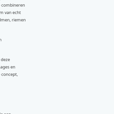
e combineren
rm van echt
elmen, riemen
n
n deze
nages en
e concept,