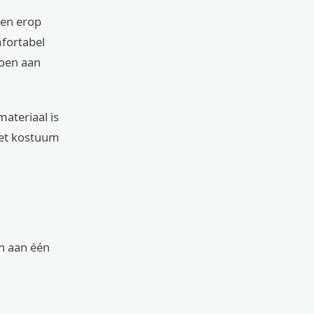
len erop
mfortabel
doen aan
materiaal is
 het kostuum
en aan één