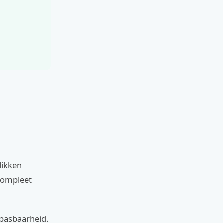
likken
 compleet
npasbaarheid.