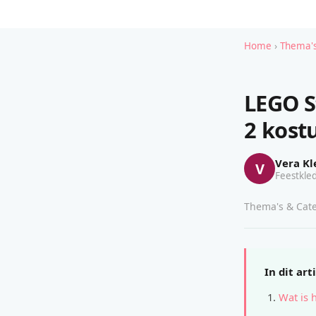
Home
›
Thema's
LEGO S
2 kos
Vera Kl
V
Feestkled
Thema's & Cate
In dit art
Wat is 