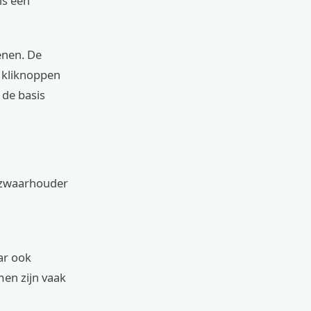
is een
enen. De
t kliknoppen
 de basis
htzwaarhouder
ar ook
men zijn vaak