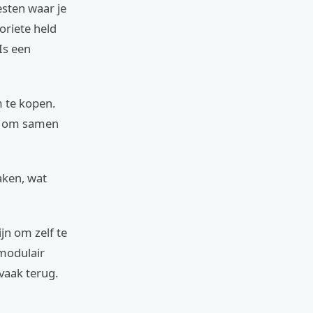
sten waar je
oriete held
Is een
m te kopen.
en om samen
aken, wat
jn om zelf te
-modulair
vaak terug.