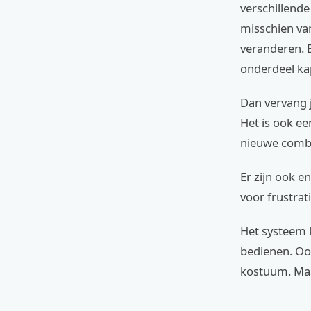
verschillend
misschien van
veranderen. 
onderdeel ka
Dan vervang j
Het is ook e
nieuwe combi
Er zijn ook 
voor frustrat
Het systeem k
bedienen. Ook
kostuum. Maar