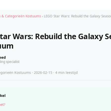
 & Categorieën Kostuums
› LEGO Star Wars: Rebuild the Galaxy Seas
tar Wars: Rebuild the Galaxy 
tuum
eed
ing specialist
gorieën Kostuums · 2026-02-15 · 4 min leestijd
ikel
het?