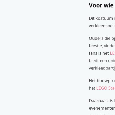
Voor wie
Dit kostuum 
verkleedspele
Ouders die o
feestje, vin
fans is het
LE
biedt een un
verkleedparti
Het bouwproce
het
LEGO Sta
Daarnaast is 
evenementen.