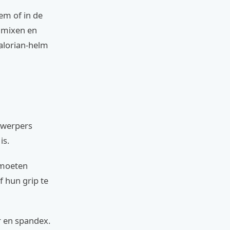
em of in de
s mixen en
alorian-helm
ntwerpers
is.
 moeten
 hun grip te
r en spandex.