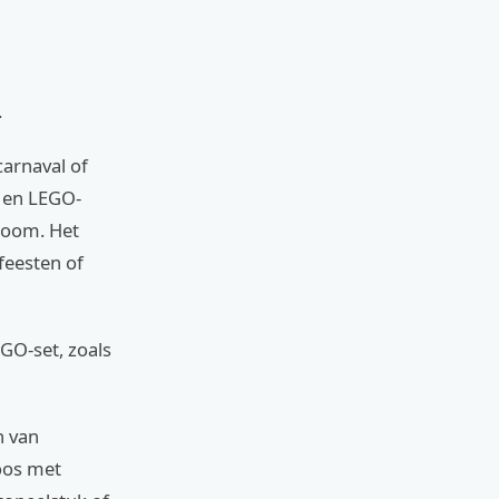
.
arnaval of
- en LEGO-
room. Het
feesten of
EGO-set, zoals
n van
oos met