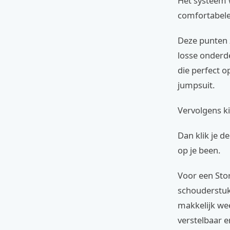
Het systeem 
comfortabele
Deze punten z
losse onderd
die perfect o
jumpsuit.
Vervolgens ki
Dan klik je d
op je been.
Voor een Stor
schouderstukk
makkelijk wee
verstelbaar en