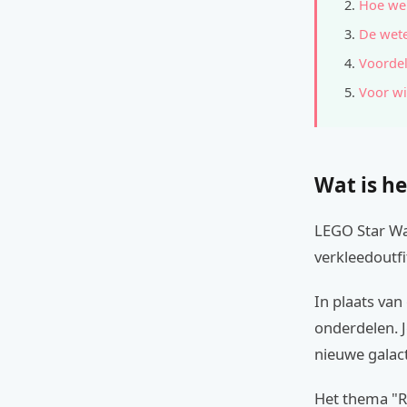
Hoe wer
De wete
Voordel
Voor wi
Wat is he
LEGO Star Wa
verkleedoutf
In plaats van
onderdelen. 
nieuwe galac
Het thema "Re