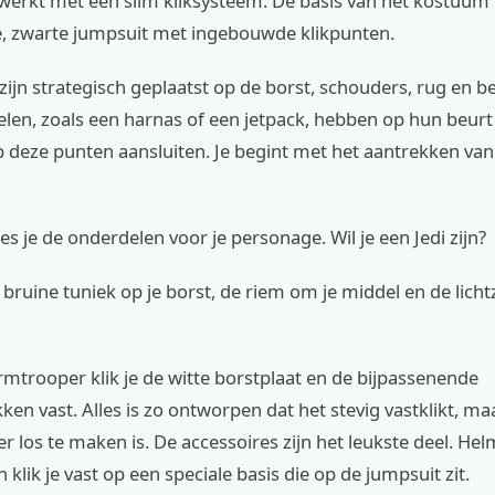
werkt met een slim kliksysteem. De basis van het kostuum 
, zwarte jumpsuit met ingebouwde klikpunten.
ijn strategisch geplaatst op de borst, schouders, rug en b
elen, zoals een harnas of een jetpack, hebben op hun beur
p deze punten aansluiten. Je begint met het aantrekken van
es je de onderdelen voor je personage. Wil je een Jedi zijn?
e bruine tuniek op je borst, de riem om je middel en de lic
mtrooper klik je de witte borstplaat en de bijpassenende
en vast. Alles is zo ontworpen dat het stevig vastklikt, ma
r los te maken is. De accessoires zijn het leukste deel. Hel
 klik je vast op een speciale basis die op de jumpsuit zit.