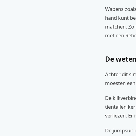
Wapens zoals 
hand kunt be
matchen. Zo 
met een Rebel
De weten
Achter dit si
moesten een 
De klikverbin
tientallen k
verliezen. E
De jumpsuit 