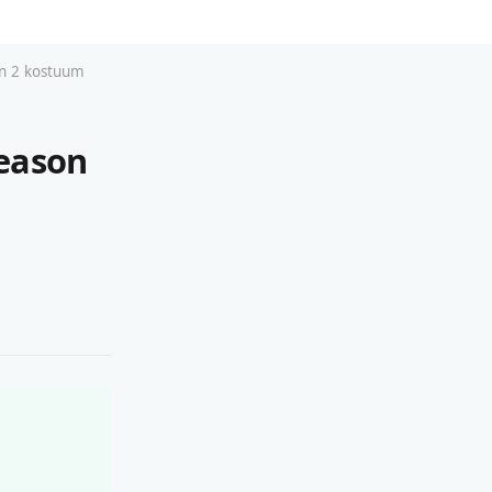
on 2 kostuum
Season