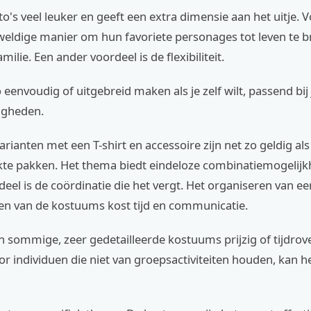
o's veel leuker en geeft een extra dimensie aan het uitje. 
eweldige manier om hun favoriete personages tot leven te 
milie. Een ander voordeel is de flexibiliteit.
o eenvoudig of uitgebreid maken als je zelf wilt, passend bij
igheden.
rianten met een T-shirt en accessoire zijn net zo geldig al
e pakken. Het thema biedt eindeloze combinatiemogelijk
deel is de coördinatie die het vergt. Het organiseren van e
n van de kostuums kost tijd en communicatie.
n sommige, zeer gedetailleerde kostuums prijzig of tijdrov
r individuen die niet van groepsactiviteiten houden, kan h