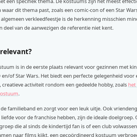
 het een specifiek thema. De kostuums zijn het meest effecti
waar dit thema past, zoals een comic-con of een Star War
n algemeen verkleedfeestje is de herkenning misschien min
 deel van de aanwezigen de referentie niet kent.
 relevant?
tuum is in de eerste plaats relevant voor gezinnen met kin
 en/of Star Wars. Het biedt een perfecte gelegenheid voor
 creatieve activiteit rondom een gedeelde hobby, zoals
het
kostuum
.
 de familieband en zorgt voor een leuk uitje. Ook vrienden
liefde voor de franchise hebben, zijn de ideale doelgroep. 
roep die al sinds de kindertijd fan is of een club volwasse
amen naar films kijkt, een gecoördineerd kostuum verbroe