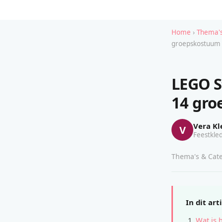
Home
›
Thema's
groepskostuum
LEGO S
14 gr
Vera Kl
V
Feestkled
Thema's & Cate
In dit art
Wat is 