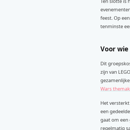
Ten slotte is
evenementen 
feest. Op ee
tenminste een
Voor wie
Dit groepskos
zijn van LEGO
gezamenlijke,
Wars thema
Het versterkt
een gedeelde 
gaat om een g
regelmatig s