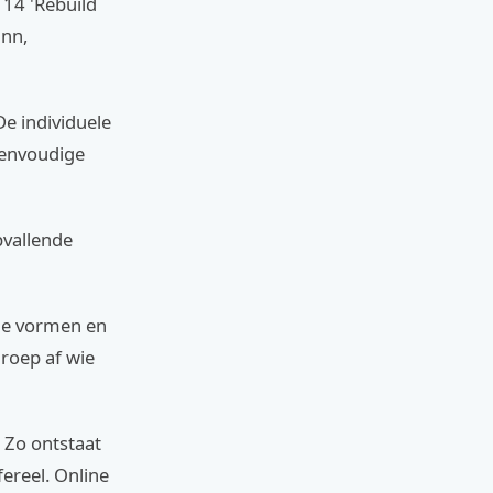
 14 'Rebuild
inn,
De individuele
eenvoudige
pvallende
ige vormen en
groep af wie
. Zo ontstaat
fereel. Online