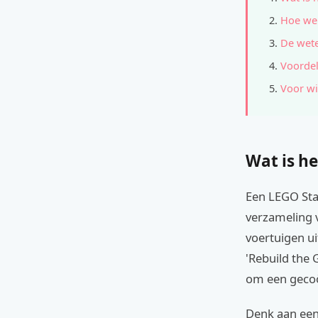
Hoe wer
De wete
Voordel
Voor wi
Wat is he
Een LEGO Sta
verzameling v
voertuigen u
'Rebuild the 
om een gecoö
Denk aan een