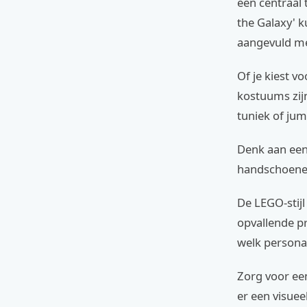
een centraal 
the Galaxy' k
aangevuld me
Of je kiest v
kostuums zij
tuniek of jum
Denk aan een
handschoenen
De LEGO-stij
opvallende pr
welk personag
Zorg voor een
er een visuee