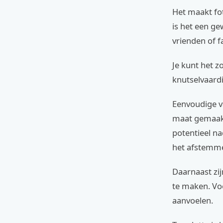
Het maakt fot
is het een g
vrienden of fa
Je kunt het z
knutselvaard
Eenvoudige va
maat gemaakt
potentieel na
het afstemme
Daarnaast zij
te maken. Voo
aanvoelen.