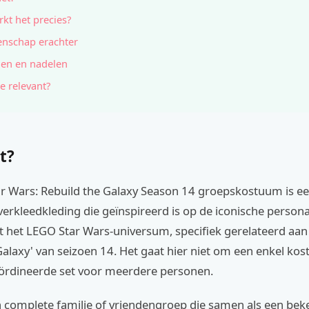
kt het precies?
nschap erachter
en en nadelen
e relevant?
t?
r Wars: Rebuild the Galaxy Season 14 groepskostuum is e
erkleedkleding die geïnspireerd is op de iconische person
it het LEGO Star Wars-universum, specifiek gerelateerd aa
Galaxy' van seizoen 14. Het gaat hier niet om een enkel k
rdineerde set voor meerdere personen.
 complete familie of vriendengroep die samen als een bek