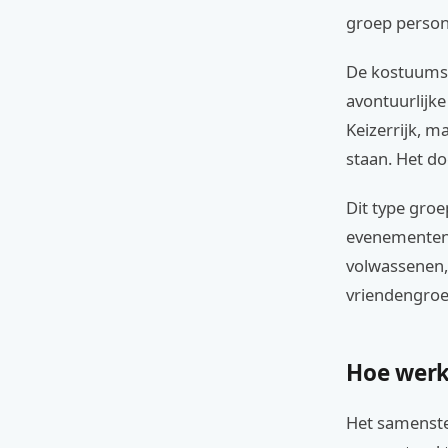
groep person
De kostuums 
avontuurlijke
Keizerrijk, m
staan. Het do
Dit type groe
evenementen o
volwassenen, 
vriendengroe
Hoe werk
Het samenste