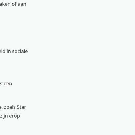
maken of aan
d in sociale
ns een
, zoals Star
zijn erop