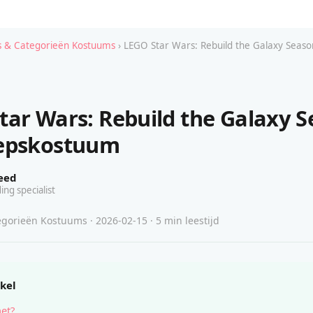
 & Categorieën Kostuums
› LEGO Star Wars: Rebuild the Galaxy Seaso
tar Wars: Rebuild the Galaxy 
oepskostuum
eed
ing specialist
gorieën Kostuums · 2026-02-15 · 5 min leestijd
ikel
het?