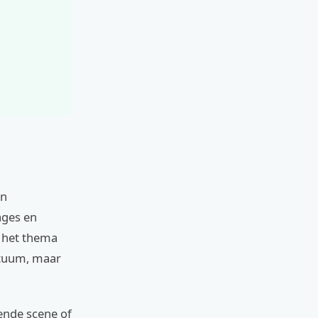
en
ages en
n het thema
ostuum, maar
ende scene of