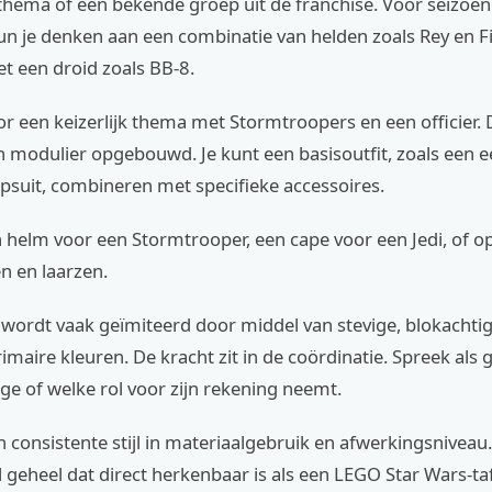
thema of een bekende groep uit de franchise. Voor seizoen
un je denken aan een combinatie van helden zoals Rey en F
t een droid zoals BB-8.
oor een keizerlijk thema met Stormtroopers en een officier. 
n modulier opgebouwd. Je kunt een basisoutfit, zoals een 
psuit, combineren met specifieke accessoires.
 helm voor een Stormtrooper, een cape voor een Jedi, of o
 en laarzen.
l wordt vaak geïmiteerd door middel van stevige, blokacht
imaire kleuren. De kracht zit in de coördinatie. Spreek als 
e of welke rol voor zijn rekening neemt.
 consistente stijl in materiaalgebruik en afwerkingsniveau
l geheel dat direct herkenbaar is als een LEGO Star Wars-ta