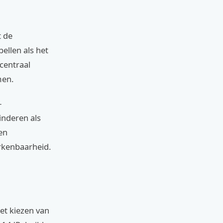
 de
ellen als het
 centraal
men.
-
inderen als
en
rkenbaarheid.
et kiezen van