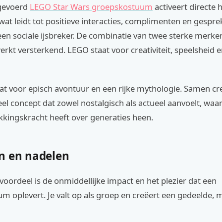
tgevoerd
LEGO Star Wars groepskostuum
activeert directe 
wat leidt tot positieve interacties, complimenten en gespre
een sociale ijsbreker. De combinatie van twee sterke merk
erkt versterkend. LEGO staat voor creativiteit, speelsheid
at voor episch avontuur en een rijke mythologie. Samen cr
eel concept dat zowel nostalgisch als actueel aanvoelt, waa
kkingskracht heeft over generaties heen.
n en nadelen
voordeel is de onmiddellijke impact en het plezier dat een
m oplevert. Je valt op als groep en creëert een gedeelde,