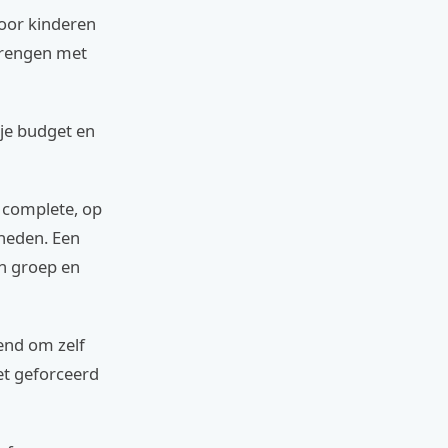
Voor kinderen
brengen met
 je budget en
s complete, op
heden. Een
en groep en
end om zelf
et geforceerd