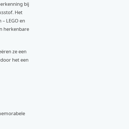
herkenning bij
ksstof. Het
en – LEGO en
 en herkenbare
eëren ze een
rdoor het een
 memorabele