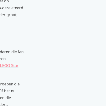
ef op
s-gerelateerd
der groot,
deren die fan
 een
 LEGO Star
groepen die
Of het nu
nen die
dert.