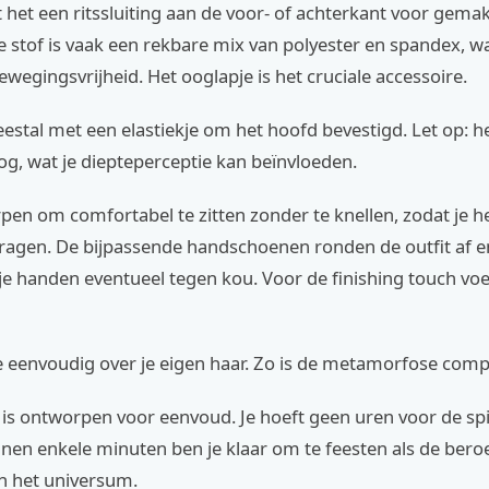
 het een ritssluiting aan de voor- of achterkant voor gemak
e stof is vaak een rekbare mix van polyester en spandex, w
wegingsvrijheid. Het ooglapje is het cruciale accessoire.
stal met een elastiekje om het hoofd bevestigd. Let op: h
og, wat je diepteperceptie kan beïnvloeden.
pen om comfortabel te zitten zonder te knellen, zodat je h
ragen. De bijpassende handschoenen ronden de outfit af e
e handen eventueel tegen kou. Voor de finishing touch voe
e eenvoudig over je eigen haar. Zo is de metamorfose comp
is ontworpen voor eenvoud. Je hoeft geen uren voor de spi
nnen enkele minuten ben je klaar om te feesten als de ber
an het universum.