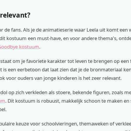
 relevant?
or de fans. Als je de animatieserie waar Leela uit komt een
s dit kostuum een must-have, en voor andere thema's, ontd
 Goodbye kostuum
.
in staat om je favoriete karakter tot leven te brengen op een 
t is een eerbetoon dat laat zien dat je de bronmateriaal ke
k voor ouders van jonge kinderen is het zeer relevant.
 dol op zich verkleden als stoere, bekende figuren, zoals m
um
. Dit kostuum is robuust, makkelijk schoon te maken en 
pel.
pulaire keuze voor schoolvieringen, themaweken of verklee