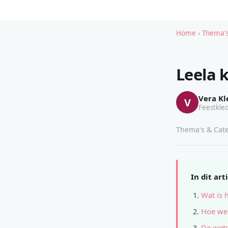
Home
›
Thema's
Leela 
Vera Kl
V
Feestkled
Thema's & Cate
In dit art
Wat is 
Hoe wer
De wete