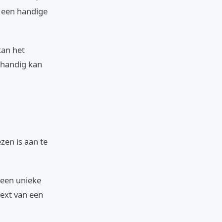
t een handige
kan het
nhandig kan
zen is aan te
r een unieke
text van een