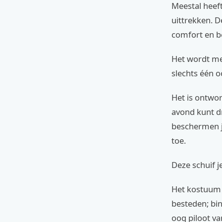
Meestal heeft
uittrekken. D
comfort en be
Het wordt mee
slechts één o
Het is ontwor
avond kunt d
beschermen j
toe.
Deze schuif j
Het kostuum 
besteden; bi
oog piloot v