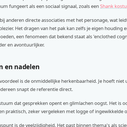
uum fungeert als een sociaal signaal, zoals een
Shank kost
 bij anderen directe associaties met het personage, wat leid
 plezier. Het dragen van het pak kan zelfs je eigen houding 
nvloeden, een fenomeen dat bekend staat als 'enclothed cogni
der en avontuurlijker.
n en nadelen
voordeel is de onmiddellijke herkenbaarheid. Je hoeft niet u
iedereen snapt de referentie direct.
stuum dat gesprekken opent en glimlachen oogst. Het is oo
n praktisch, zeker vergeleken met logge of ingewikkelde ou
spunt is de veelzijdigheid. Het past binnen thema's als scie