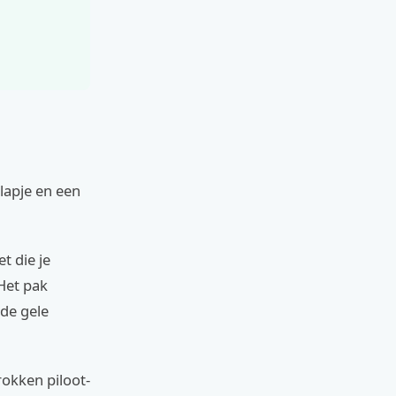
lapje en een
t die je
Het pak
nde gele
rokken piloot-