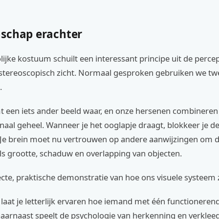
schap erachter
olijke kostuum schuilt een interessant principe uit de perce
 stereoscopisch zicht. Normaal gesproken gebruiken we t
.
t een iets ander beeld waar, en onze hersenen combineren 
aal geheel. Wanneer je het ooglapje draagt, blokkeer je de
 Je brein moet nu vertrouwen op andere aanwijzingen om d
ls grootte, schaduw en overlapping van objecten.
recte, praktische demonstratie van hoe ons visuele systeem 
aat je letterlijk ervaren hoe iemand met één functioneren
 Daarnaast speelt de psychologie van herkenning en verkle