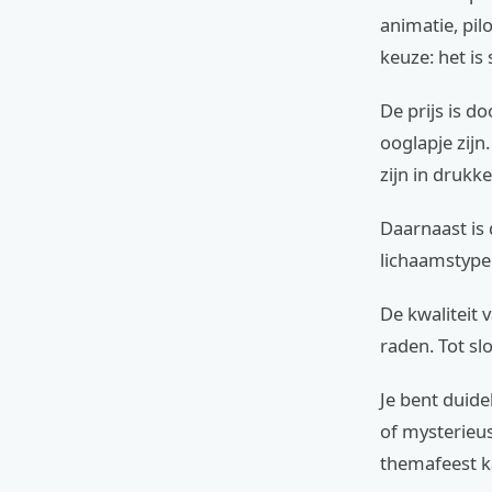
animatie, pil
keuze: het is
De prijs is d
ooglapje zijn
zijn in drukk
Daarnaast is 
lichaamstype 
De kwaliteit 
raden. Tot sl
Je bent duidel
of mysterieus
themafeest k