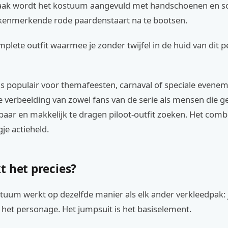
 Vaak wordt het kostuum aangevuld met handschoenen en 
kenmerkende rode paardenstaart na te bootsen.
mplete outfit waarmee je zonder twijfel in de huid van dit 
is populair voor themafeesten, carnaval of speciale evene
de verbeelding van zowel fans van de serie als mensen die 
baar en makkelijk te dragen piloot-outfit zoeken. Het com
je actieheld.
t het precies?
tuum werkt op dezelfde manier als elk ander verkleedpak: j
het personage. Het jumpsuit is het basiselement.