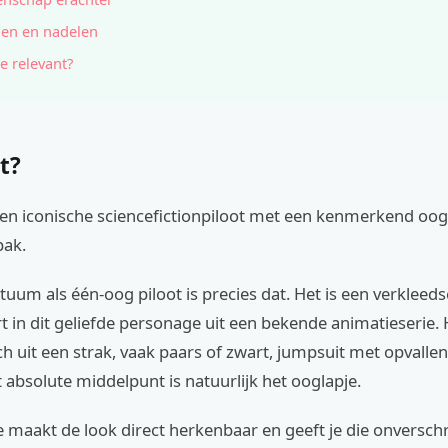
en en nadelen
e relevant?
t?
 een iconische sciencefictionpiloot met een kenmerkend oog
pak.
tuum als één-oog piloot is precies dat. Het is een verkleedse
 in dit geliefde personage uit een bekende animatieserie. 
ch uit een strak, vaak paars of zwart, jumpsuit met opvalle
 absolute middelpunt is natuurlijk het ooglapje.
e maakt de look direct herkenbaar en geeft je die onversch