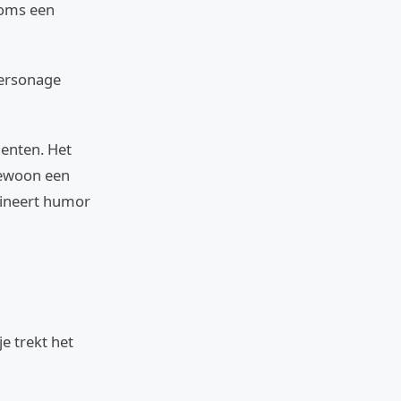
soms een
personage
menten. Het
gewoon een
bineert humor
e trekt het