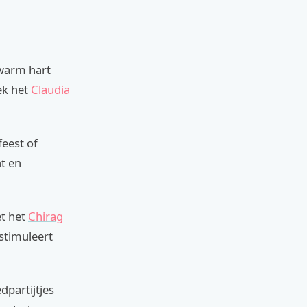
 warm hart
ek het
Claudia
feest of
nt en
et het
Chirag
stimuleert
dpartijtjes