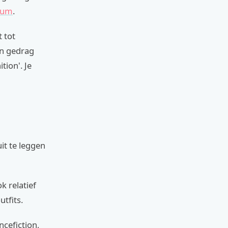
uum
.
t tot
en gedrag
tion'. Je
it te leggen
k relatief
tfits.
ncefiction,