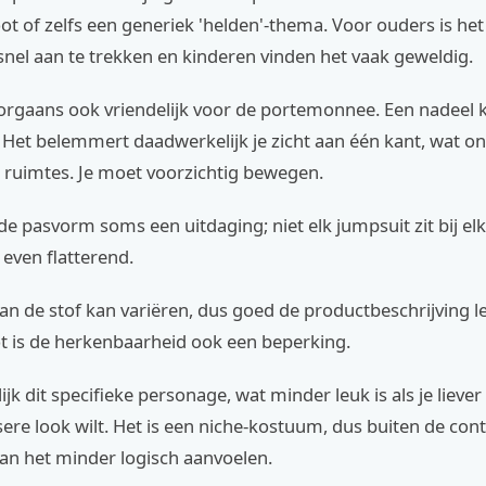
oot of zelfs een generiek 'helden'-thema. Voor ouders is he
 snel aan te trekken en kinderen vinden het vaak geweldig.
oorgaans ook vriendelijk voor de portemonnee. Een nadeel 
. Het belemmert daadwerkelijk je zicht aan één kant, wat o
e ruimtes. Je moet voorzichtig bewegen.
de pasvorm soms een uitdaging; niet elk jumpsuit zit bij elk
even flatterend.
van de stof kan variëren, dus goed de productbeschrijving le
ot is de herkenbaarheid ook een beperking.
ijk dit specifieke personage, wat minder leuk is als je lieve
ere look wilt. Het is een niche-kostuum, dus buiten de con
an het minder logisch aanvoelen.