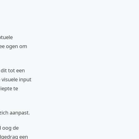
ptuele
wee ogen om
dit tot een
 visuele input
iepte te
zich aanpast.
d oog de
edgedrag een