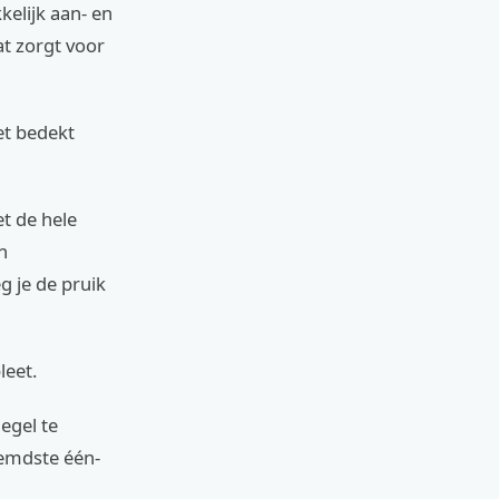
kelijk aan- en
at zorgt voor
et bedekt
et de hele
n
g je de pruik
leet.
egel te
oemdste één-