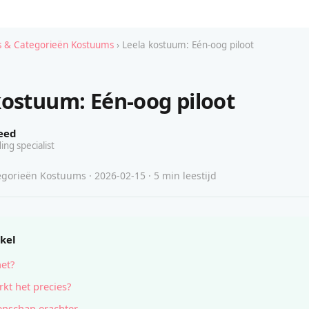
 & Categorieën Kostuums
› Leela kostuum: Eén-oog piloot
kostuum: Eén-oog piloot
eed
ing specialist
gorieën Kostuums · 2026-02-15 · 5 min leestijd
ikel
het?
kt het precies?
nschap erachter