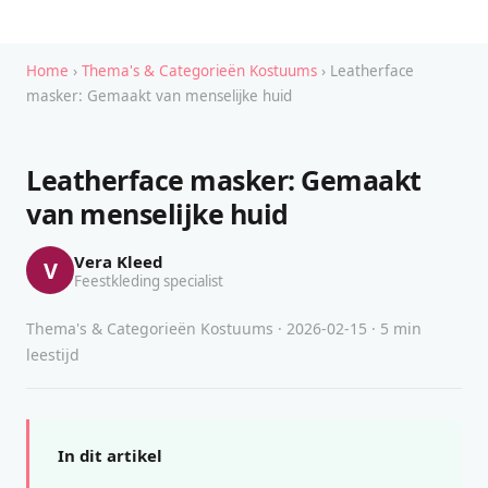
Home
›
Thema's & Categorieën Kostuums
› Leatherface
masker: Gemaakt van menselijke huid
Leatherface masker: Gemaakt
van menselijke huid
Vera Kleed
V
Feestkleding specialist
Thema's & Categorieën Kostuums · 2026-02-15 · 5 min
leestijd
In dit artikel