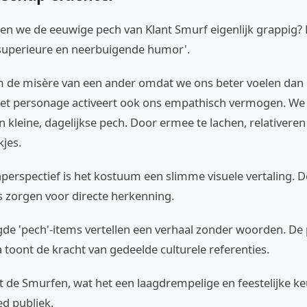
n we de eeuwige pech van Klant Smurf eigenlijk grappig?
superieure en neerbuigende humor'.
 de misère van een ander omdat we ons beter voelen dan 
et personage activeert ook ons empathisch vermogen. W
n kleine, dagelijkse pech. Door ermee te lachen, relativere
jes.
perspectief is het kostuum een slimme visuele vertaling. 
s zorgen voor directe herkenning.
de 'pech'-items vertellen een verhaal zonder woorden. De 
 toont de kracht van gedeelde culturele referenties.
t de Smurfen, wat het een laagdrempelige en feestelijke k
d publiek.