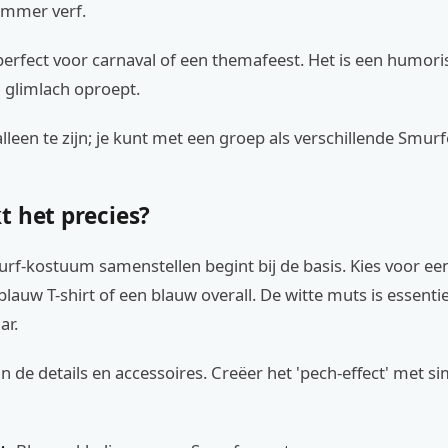
emmer verf.
perfect voor carnaval of een themafeest. Het is een humori
n glimlach oproept.
 alleen te zijn; je kunt met een groep als verschillende Smur
t het precies?
rf-kostuum samenstellen begint bij de basis. Kies voor ee
lauw T-shirt of een blauw overall. De witte muts is essenti
ar.
in de details en accessoires. Creëer het 'pech-effect' met s