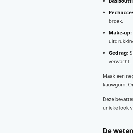
Basisoutfi
Pechacces
broek.
Make-up:
uitdrukkin
Gedrag:
S
verwacht.
Maak een nep
kauwgom. Onl
Deze bevatte
unieke look 
De weten