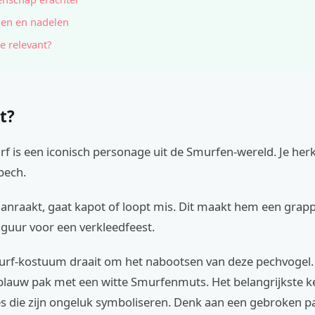
en en nadelen
e relevant?
t?
rf is een iconisch personage uit de Smurfen-wereld. Je he
pech.
 aanraakt, gaat kapot of loopt mis. Dit maakt hem een grap
iguur voor een verkleedfeest.
urf-kostuum draait om het nabootsen van deze pechvogel. D
blauw pak met een witte Smurfenmuts. Het belangrijkste k
es die zijn ongeluk symboliseren. Denk aan een gebroken p