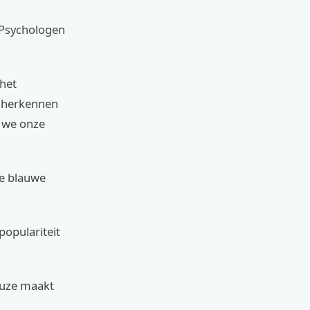
 Psychologen
het
e herkennen
n we onze
De blauwe
populariteit
euze maakt