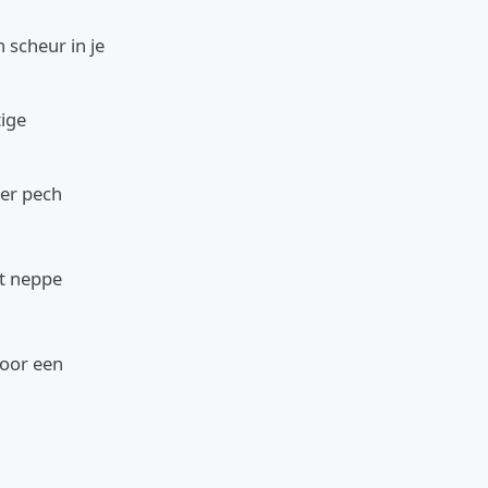
scheur in je
tige
eer pech
et neppe
Voor een