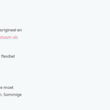
origineel en
stuum als
 flexibel
 Je moet
 in. Sommige