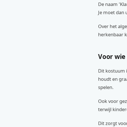
De naam 'Kla
Je moet dan u
Over het alg
herkenbaar ko
Voor wie
Dit kostuum 
houdt en graa
spelen.
Ook voor gezi
terwijl kinde
Dit zorgt voo