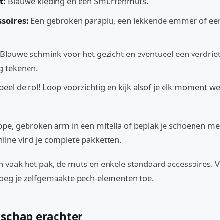
t:
Blauwe kleding en een Smurfenmuts.
soires:
Een gebroken paraplu, een lekkende emmer of een 
Blauwe schmink voor het gezicht en eventueel een verdrie
g tekenen.
peel de rol! Loop voorzichtig en kijk alsof je elk moment w
pe, gebroken arm in een mitella of beplak je schoenen m
ine vind je complete pakketten.
n vaak het pak, de muts en enkele standaard accessoires. 
voeg je zelfgemaakte pech-elementen toe.
schap erachter