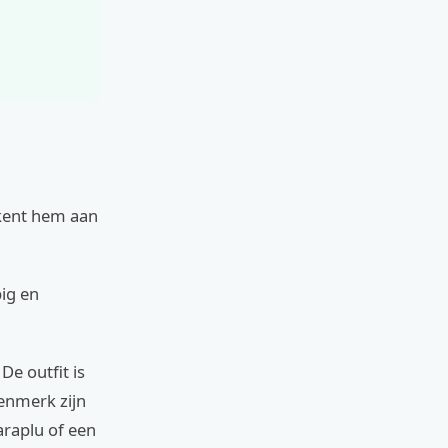
rkent hem aan
pig en
e outfit is
enmerk zijn
araplu of een