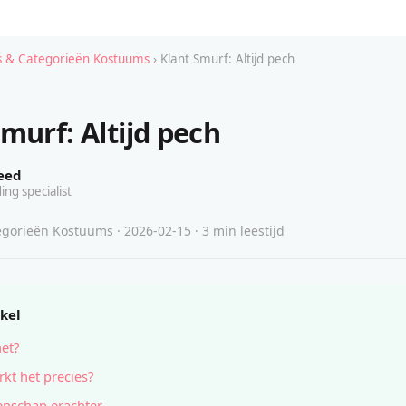
 & Categorieën Kostuums
› Klant Smurf: Altijd pech
murf: Altijd pech
eed
ing specialist
gorieën Kostuums · 2026-02-15 · 3 min leestijd
ikel
het?
kt het precies?
nschap erachter