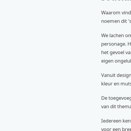
Waarom vinde
noemen dit '
We lachen om
personage. H
het gevoel va
eigen ongeluk
Vanuit design
kleur en mut
De toegevoeg
van dit thema
Iedereen ken
voor een bree