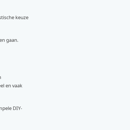
stische keuze
fen gaan.
n
eel en vaak
impele DIY-