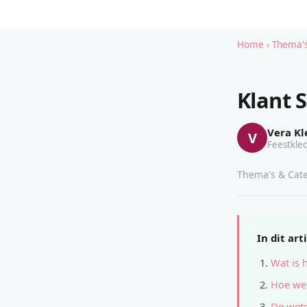
Home
›
Thema's
Klant S
Vera Kl
V
Feestkled
Thema's & Cate
In dit art
Wat is 
Hoe wer
De wete