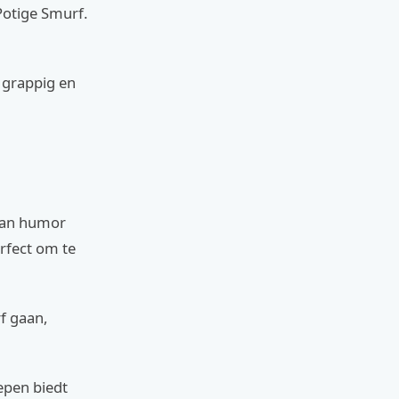
Potige Smurf.
 grappig en
 van humor
erfect om te
f gaan,
epen biedt