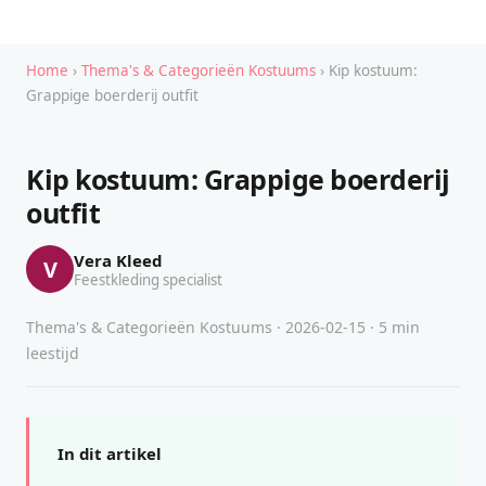
Home
›
Thema's & Categorieën Kostuums
› Kip kostuum:
Grappige boerderij outfit
Kip kostuum: Grappige boerderij
outfit
Vera Kleed
V
Feestkleding specialist
Thema's & Categorieën Kostuums · 2026-02-15 · 5 min
leestijd
In dit artikel