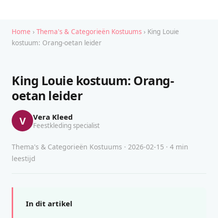
Home
›
Thema's & Categorieën Kostuums
› King Louie
kostuum: Orang-oetan leider
King Louie kostuum: Orang-
oetan leider
Vera Kleed
V
Feestkleding specialist
Thema's & Categorieën Kostuums · 2026-02-15 · 4 min
leestijd
In dit artikel