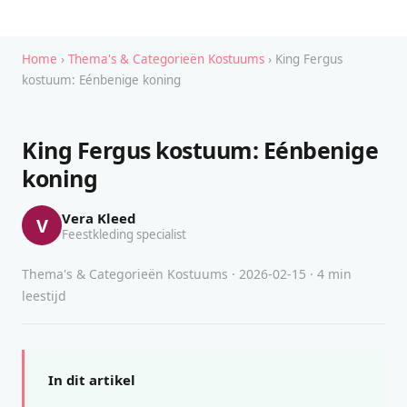
Home
›
Thema's & Categorieën Kostuums
› King Fergus
kostuum: Eénbenige koning
King Fergus kostuum: Eénbenige
koning
Vera Kleed
V
Feestkleding specialist
Thema's & Categorieën Kostuums · 2026-02-15 · 4 min
leestijd
In dit artikel