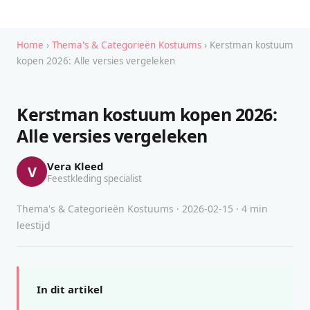
Home
›
Thema's & Categorieën Kostuums
› Kerstman kostuum
kopen 2026: Alle versies vergeleken
Kerstman kostuum kopen 2026:
Alle versies vergeleken
Vera Kleed
V
Feestkleding specialist
Thema's & Categorieën Kostuums · 2026-02-15 · 4 min
leestijd
In dit artikel