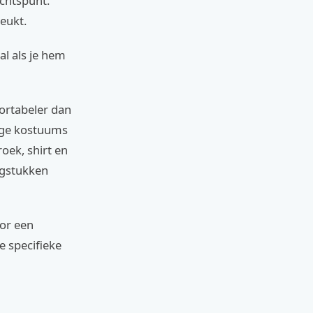
achtspunt.
jeukt.
al als je hem
fortabeler dan
mige kostuums
roek, shirt en
ngstukken
oor een
e specifieke