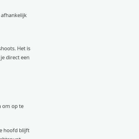
afhankelijk
shoots. Het is
je direct een
n om op te
e hoofd blijft