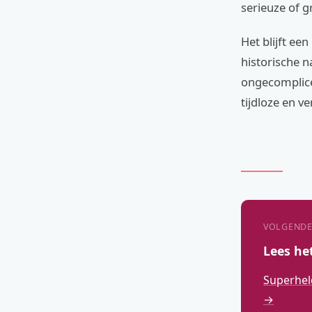
serieuze of g
Het blijft ee
historische n
ongecomplice
tijdloze en v
VOLGENDE
Lees he
Superhel
→