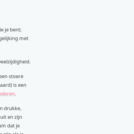
e je bent;
gelijking met
eelzijdigheid.
een stoere
aard) is een
nderen
.
en drukke,
it en zijn
um dat je