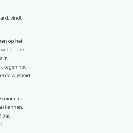
ard, vindt
pen op het
nische rode
s in
ak tegen het
erde wijsheid
e tuinen en
 nu kennen.
f dat
n.