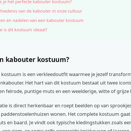
s je het perfecte kabouter kostuum?
hiedenis van de kabouter in onze cultuur
en en nadelen van een kabouter kostuum
e is dit kostuum ideaal?
en kabouter kostuum?
kostuum is een verkleedoutfit waarmee je jezelf transform
nkabouter. Het hart van dit kostuum bestaat uit twee iconi
n felrode, puntige muts en een weelderige, witte of grijze
tie is direct herkenbaar en roept beelden op van sprookje
in paddenstoelenhuizen wonen. Het complete kostuum gaat
ts en baard. Je vindt ook typische kledingstukken zoals ee
, een riem, en soms zelfs opgerolde kniekousen of laarzen.