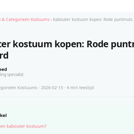
 & Categorieën Kostuums
› Kabouter kostuum kopen: Rode puntmuts
er kostuum kopen: Rode pun
rd
eed
ing specialist
gorieën Kostuums · 2026-02-15 · 4 min leestijd
ikel
een kabouter kostuum?