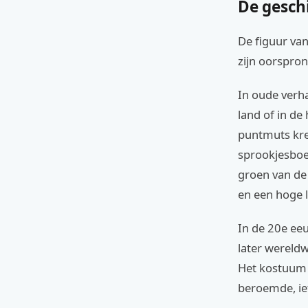
De gesch
De figuur van
zijn oorspron
In oude verh
land of in d
puntmuts kree
sprookjesboek
groen van de 
en een hoge l
In de 20e eeu
later wereldw
Het kostuum 
beroemde, ie