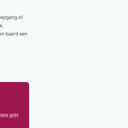
diepgang of
e,
en baard een
ete gids