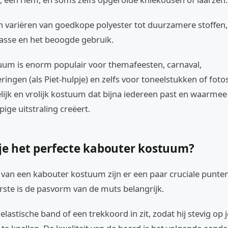
n variëren van goedkope polyester tot duurzamere stoffen, 
lasse en het beoogde gebruik.
tuum is enorm populair voor themafeesten, carnaval,
eringen (als Piet-hulpje) en zelfs voor toneelstukken of foto
ijk en vrolijk kostuum dat bijna iedereen past en waarmee 
pige uitstraling creëert.
 je het perfecte kabouter kostuum?
 van een kabouter kostuum zijn er een paar cruciale punte
erste is de pasvorm van de muts belangrijk.
 elastische band of een trekkoord in zit, zodat hij stevig op j