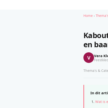
Home
›
Thema's
Kabout
en baa
Vera Kl
V
Feestkled
Thema's & Cate
In dit art
Wat is 