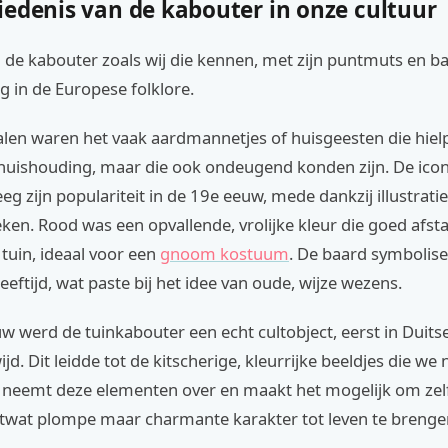
iedenis van de kabouter in onze cultuur
 de kabouter zoals wij die kennen, met zijn puntmuts en ba
g in de Europese folklore.
alen waren het vaak aardmannetjes of huisgeesten die hiel
e huishouding, maar die ook ondeugend konden zijn. De ico
g zijn populariteit in de 19e eeuw, mede dankzij illustratie
en. Rood was een opvallende, vrolijke kleur die goed afst
tuin, ideaal voor een
gnoom kostuum
. De baard symbolise
eeftijd, wat paste bij het idee van oude, wijze wezens.
w werd de tuinkabouter een echt cultobject, eerst in Duits
ijd. Dit leidde tot de kitscherige, kleurrijke beeldjes die we
neemt deze elementen over en maakt het mogelijk om zel
twat plompe maar charmante karakter tot leven te brenge