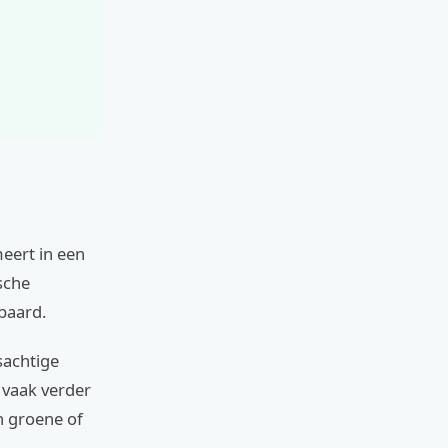
eert in een
sche
 baard.
sachtige
 vaak verder
n groene of