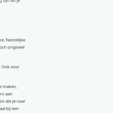
zijn als je
e, feestelijke
toch origineel
g. Ook voor
ie maken,
ers aan
is die je naar
aarbij een