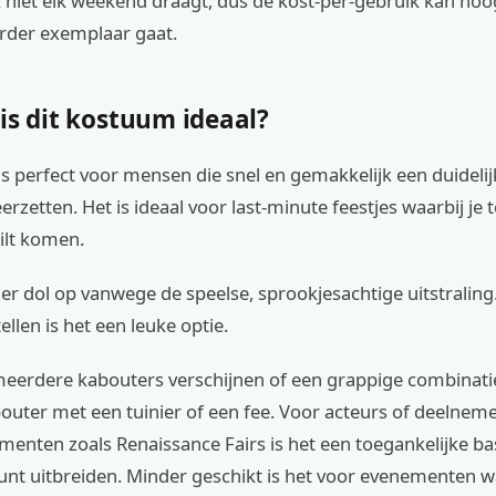
k niet elk weekend draagt, dus de kost-per-gebruik kan hoog 
rder exemplaar gaat.
is dit kostuum ideaal?
s perfect voor mensen die snel en gemakkelijk een duidelijk
erzetten. Het is ideaal voor last-minute feestjes waarbij je 
ilt komen.
 er dol op vanwege de speelse, sprookjesachtige uitstralin
ellen is het een leuke optie.
meerdere kabouters verschijnen of een grappige combinat
outer met een tuinier of een fee. Voor acteurs of deelnem
nten zoals Renaissance Fairs is het een toegankelijke bas
unt uitbreiden. Minder geschikt is het voor evenementen w