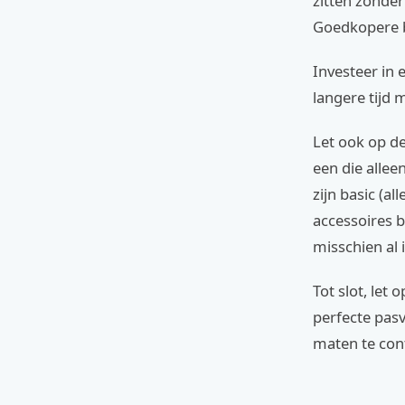
zitten zonder
Goedkopere ba
Investeer in 
langere tijd 
Let ook op de
een die alle
zijn basic (a
accessoires b
misschien al i
Tot slot, let
perfecte pasv
maten te con