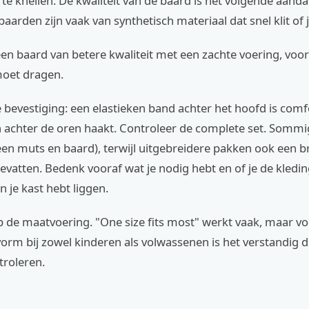
 te knellen. De kwaliteit van de baard is het volgende aand
arden zijn vaak van synthetisch materiaal dat snel klit of 
een baard van betere kwaliteit met een zachte voering, voor
moet dragen.
 bevestiging: een elastieken band achter het hoofd is com
en achter de oren haakt. Controleer de complete set. Som
lleen muts en baard), terwijl uitgebreidere pakken ook een b
evatten. Bedenk vooraf wat je nodig hebt en of je de kledi
n je kast hebt liggen.
 op de maatvoering. "One size fits most" werkt vaak, maar v
orm bij zowel kinderen als volwassenen is het verstandig d
troleren.