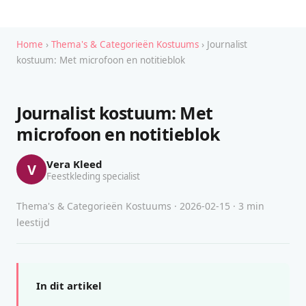
Home
›
Thema's & Categorieën Kostuums
› Journalist
kostuum: Met microfoon en notitieblok
Journalist kostuum: Met
microfoon en notitieblok
Vera Kleed
V
Feestkleding specialist
Thema's & Categorieën Kostuums · 2026-02-15 · 3 min
leestijd
In dit artikel