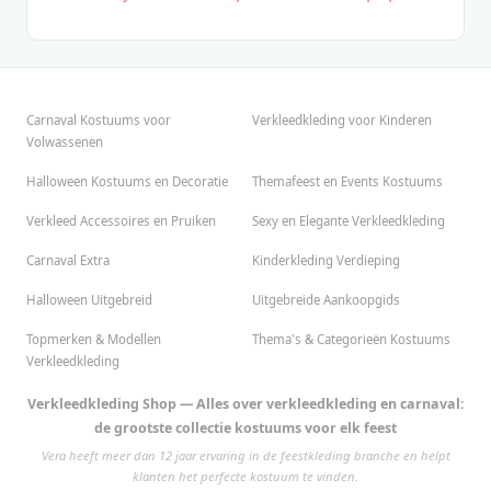
Carnaval Kostuums voor
Verkleedkleding voor Kinderen
Volwassenen
Halloween Kostuums en Decoratie
Themafeest en Events Kostuums
Verkleed Accessoires en Pruiken
Sexy en Elegante Verkleedkleding
Carnaval Extra
Kinderkleding Verdieping
Halloween Uitgebreid
Uitgebreide Aankoopgids
Topmerken & Modellen
Thema's & Categorieën Kostuums
Verkleedkleding
Verkleedkleding Shop — Alles over verkleedkleding en carnaval:
de grootste collectie kostuums voor elk feest
Vera heeft meer dan 12 jaar ervaring in de feestkleding branche en helpt
klanten het perfecte kostuum te vinden.