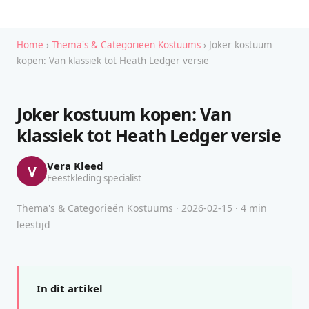
Home
›
Thema's & Categorieën Kostuums
› Joker kostuum
kopen: Van klassiek tot Heath Ledger versie
Joker kostuum kopen: Van
klassiek tot Heath Ledger versie
Vera Kleed
V
Feestkleding specialist
Thema's & Categorieën Kostuums · 2026-02-15 · 4 min
leestijd
In dit artikel