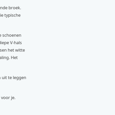
ende broek.
ie typische
te schoenen
iepe V-hals
ssen het witte
aling. Het
 uit te leggen
voor je.