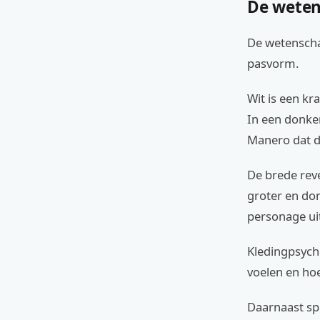
De weten
De wetenschap
pasvorm.
Wit is een kra
In een donker
Manero dat de
De brede reve
groter en dom
personage uit
Kledingpsych
voelen en ho
Daarnaast spe