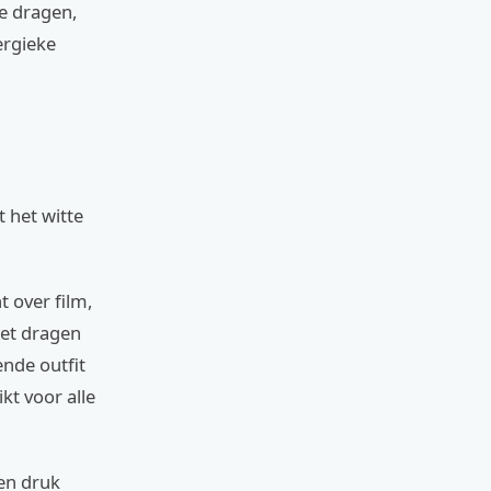
e dragen,
ergieke
 het witte
 over film,
het dragen
ende outfit
kt voor alle
een druk