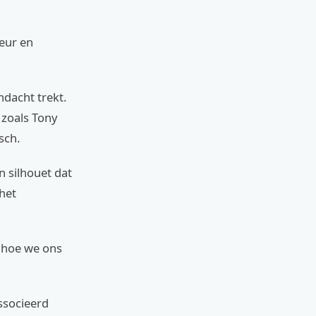
leur en
ndacht trekt.
 zoals Tony
sch.
n silhouet dat
het
p hoe we ons
ssocieerd