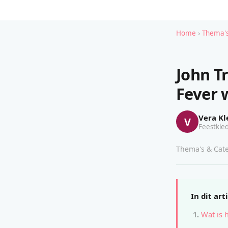
Home
›
Thema's
John T
Fever 
Vera Kl
V
Feestkled
Thema's & Cate
In dit art
Wat is 