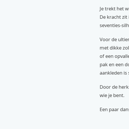
Je trekt het 
De kracht zit
seventies-sil
Voor de ulti
met dikke zo
of een opvalle
pak en een do
aankleden is 
Door de herke
wie je bent.
Een paar dans