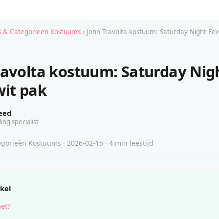
 & Categorieën Kostuums
› John Travolta kostuum: Saturday Night Fev
ravolta kostuum: Saturday Nig
wit pak
eed
ing specialist
gorieën Kostuums · 2026-02-15 · 4 min leestijd
ikel
het?