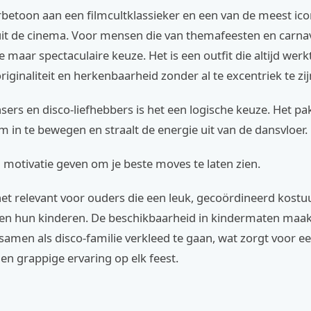
rbetoon aan een filmcultklassieker en een van de meest ic
it de cinema. Voor mensen die van themafeesten en carnav
ge maar spectaculaire keuze. Het is een outfit die altijd we
riginaliteit en herkenbaarheid zonder al te excentriek te zij
ers en disco-liefhebbers is het een logische keuze. Het pak
in te bewegen en straalt de energie uit van de dansvloer.
 motivatie geven om je beste moves te laten zien.
 het relevant voor ouders die een leuk, gecoördineerd kos
f en hun kinderen. De beschikbaarheid in kindermaten maak
amen als disco-familie verkleed te gaan, wat zorgt voor e
n grappige ervaring op elk feest.