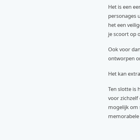
Het is een ee
personages u
het een veili
je scoort op o
Ook voor dans
ontworpen om 
Het kan extra
Ten slotte is
voor zichzel
mogelijk om s
memorabele e