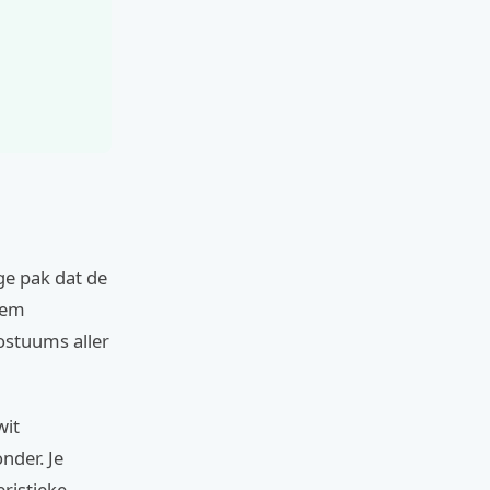
ige pak dat de
niem
ostuums aller
wit
nder. Je
ristieke