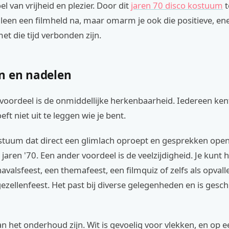
l van vrijheid en plezier. Door dit
jaren 70 disco kostuum
t
alleen een filmheld na, maar omarm je ook die positieve, en
et die tijd verbonden zijn.
n en nadelen
voordeel is de onmiddellijke herkenbaarheid. Iedereen kent
eft niet uit te leggen wie je bent.
stuum dat direct een glimlach oproept en gesprekken opent
jaren '70. Een ander voordeel is de veelzijdigheid. Je kunt 
avalsfeest, een themafeest, een filmquiz of zelfs als opvall
gezellenfeest. Het past bij diverse gelegenheden en is geschi
n het onderhoud zijn. Wit is gevoelig voor vlekken, en op 