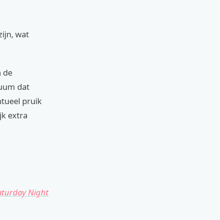
ijn, wat
n de
tuum dat
ntueel pruik
jk extra
aturday Night