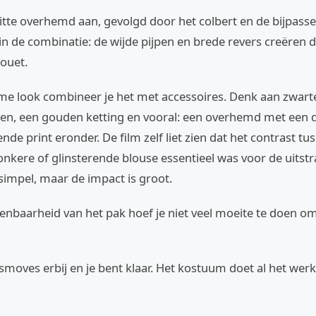
witte overhemd aan, gevolgd door het colbert en de bijpass
 in de combinatie: de wijde pijpen en brede revers creëren d
houet.
eme look combineer je het met accessoires. Denk aan zwar
len, een gouden ketting en vooral: een overhemd met een d
nde print eronder. De film zelf liet zien dat het contrast tu
nkere of glinsterende blouse essentieel was voor de uitstr
simpel, maar de impact is groot.
nbaarheid van het pak hoef je niet veel moeite te doen om
moves erbij en je bent klaar. Het kostuum doet al het werk 