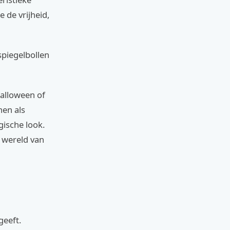
e de vrijheid,
spiegelbollen
Halloween of
nen als
ische look.
e wereld van
geeft.