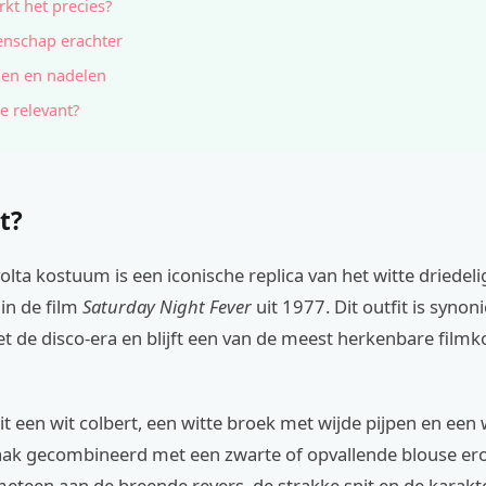
kt het precies?
nschap erachter
en en nadelen
e relevant?
t?
olta kostuum is een iconische replica van het witte driedel
in de film
Saturday Night Fever
uit 1977. Dit outfit is syno
 de disco-era en blijft een van de meest herkenbare filmk
it een wit colbert, een witte broek met wijde pijpen en een 
ak gecombineerd met een zwarte of opvallende blouse ero
eteen aan de breende revers, de strakke snit en de karakte