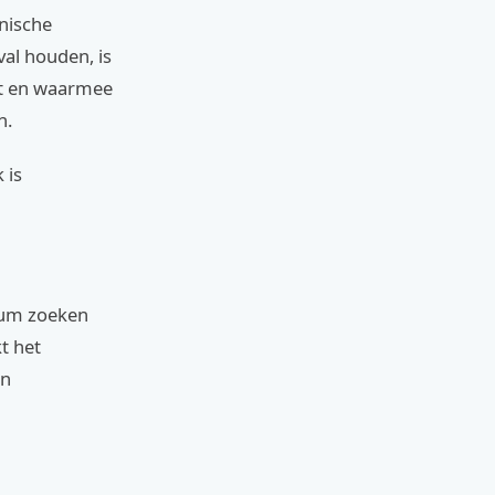
onische
al houden, is
rkt en waarmee
n.
 is
tuum zoeken
t het
en