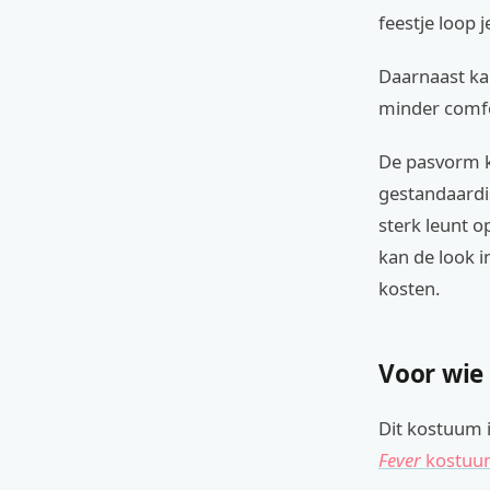
feestje loop je
Daarnaast ka
minder comfor
De pasvorm ka
gestandaardi
sterk leunt o
kan de look i
kosten.
Voor wie
Dit kostuum i
Fever
kostuu