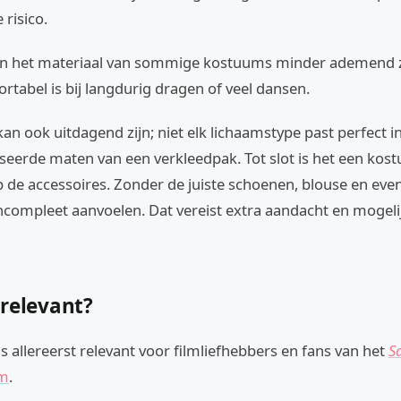
 risico.
n het materiaal van sommige kostuums minder ademend z
tabel is bij langdurig dragen of veel dansen.
n ook uitdagend zijn; niet elk lichaamstype past perfect i
seerde maten van een verkleedpak. Tot slot is het een kos
p de accessoires. Zonder de juiste schoenen, blouse en eve
ncompleet aanvoelen. Dat vereist extra aandacht en mogeli
 relevant?
s allereerst relevant voor filmliefhebbers en fans van het
S
m
.