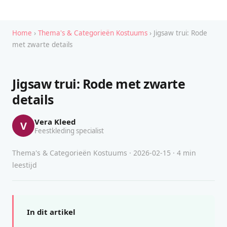
Home
›
Thema's & Categorieën Kostuums
› Jigsaw trui: Rode
met zwarte details
Jigsaw trui: Rode met zwarte
details
Vera Kleed
V
Feestkleding specialist
Thema's & Categorieën Kostuums · 2026-02-15 · 4 min
leestijd
In dit artikel