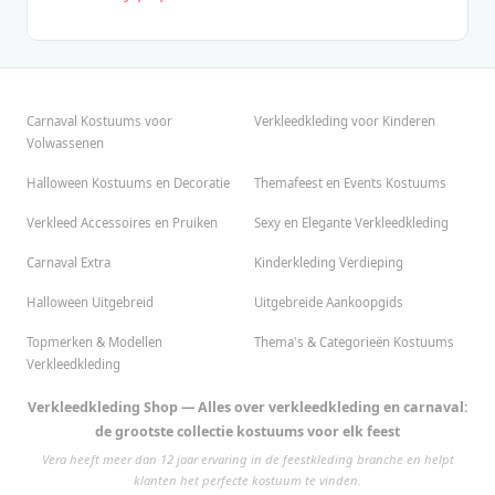
Carnaval Kostuums voor
Verkleedkleding voor Kinderen
Volwassenen
Halloween Kostuums en Decoratie
Themafeest en Events Kostuums
Verkleed Accessoires en Pruiken
Sexy en Elegante Verkleedkleding
Carnaval Extra
Kinderkleding Verdieping
Halloween Uitgebreid
Uitgebreide Aankoopgids
Topmerken & Modellen
Thema's & Categorieën Kostuums
Verkleedkleding
Verkleedkleding Shop — Alles over verkleedkleding en carnaval:
de grootste collectie kostuums voor elk feest
Vera heeft meer dan 12 jaar ervaring in de feestkleding branche en helpt
klanten het perfecte kostuum te vinden.