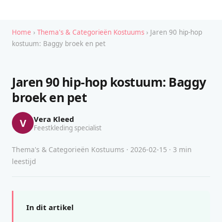
Home
›
Thema's & Categorieën Kostuums
› Jaren 90 hip-hop
kostuum: Baggy broek en pet
Jaren 90 hip-hop kostuum: Baggy
broek en pet
Vera Kleed
V
Feestkleding specialist
Thema's & Categorieën Kostuums · 2026-02-15 · 3 min
leestijd
In dit artikel