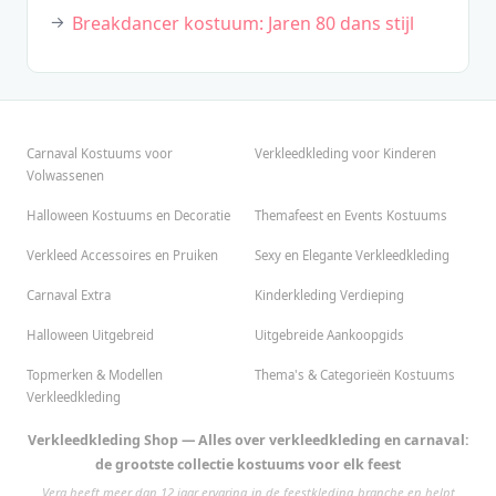
Breakdancer kostuum: Jaren 80 dans stijl
Carnaval Kostuums voor
Verkleedkleding voor Kinderen
Volwassenen
Halloween Kostuums en Decoratie
Themafeest en Events Kostuums
Verkleed Accessoires en Pruiken
Sexy en Elegante Verkleedkleding
Carnaval Extra
Kinderkleding Verdieping
Halloween Uitgebreid
Uitgebreide Aankoopgids
Topmerken & Modellen
Thema's & Categorieën Kostuums
Verkleedkleding
Verkleedkleding Shop — Alles over verkleedkleding en carnaval:
de grootste collectie kostuums voor elk feest
Vera heeft meer dan 12 jaar ervaring in de feestkleding branche en helpt