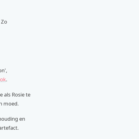
. Zo
on',
ook
.
e als Rosie te
en moed.
 houding en
rtefact.