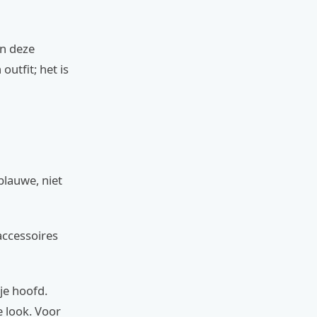
n deze
utfit; het is
blauwe, niet
accessoires
je hoofd.
 look. Voor