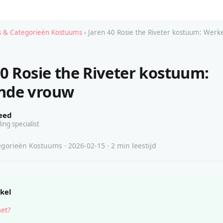
 & Categorieën Kostuums
› Jaren 40 Rosie the Riveter kostuum: Wer
40 Rosie the Riveter kostuum:
nde vrouw
eed
ing specialist
gorieën Kostuums · 2026-02-15 · 2 min leestijd
ikel
het?