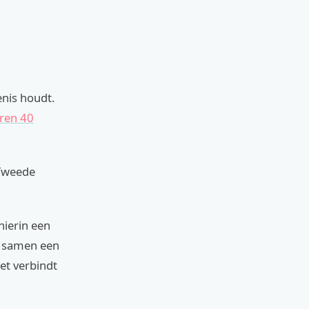
enis houdt.
aren 40
 Tweede
hierin een
t samen een
et verbindt