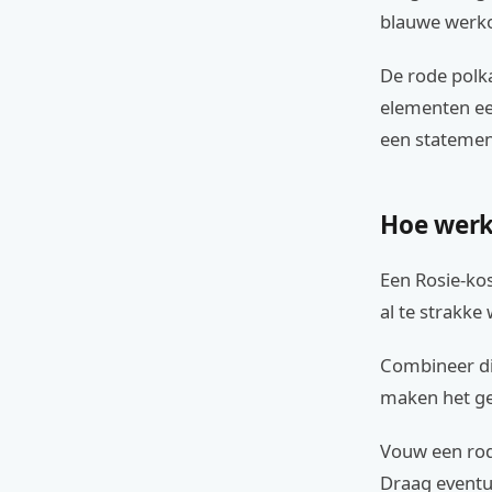
blauwe werko
De rode polk
elementen een
een statemen
Hoe werk
Een Rosie-ko
al te strakke
Combineer dit
maken het ge
Vouw een rode
Draag eventu