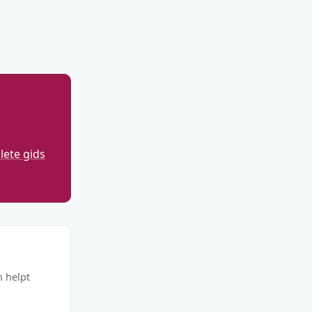
ete gids
n helpt