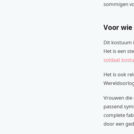
sommigen voel
Voor wie
Dit kostuum 
Het is een st
soldaat kos
Het is ook re
Wereldoorlog
Vrouwen die e
passend symb
complete fab
door een gede