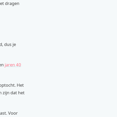
Het dragen
, dus je
een
jaren 40
optocht. Het
 zijn dat het
past. Voor