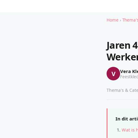
Home
›
Thema's
Jaren 
Werke
Vera Kl
V
Feestkled
Thema's & Cate
In dit art
Wat is 