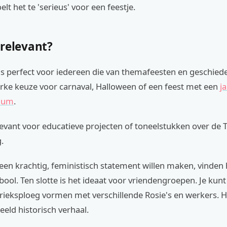
t het te 'serieus' voor een feestje.
 relevant?
is perfect voor iedereen die van themafeesten en geschied
erke keuze voor carnaval, Halloween of een feest met een
j
tuum
.
levant voor educatieve projecten of toneelstukken over de
.
en krachtig, feministisch statement willen maken, vinden 
ool. Ten slotte is het ideaat voor vriendengroepen. Je kun
rieksploeg vormen met verschillende Rosie's en werkers. H
eld historisch verhaal.