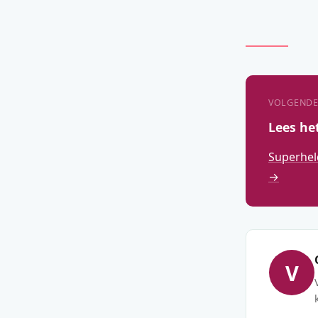
VOLGENDE
Lees he
Superhel
→
V