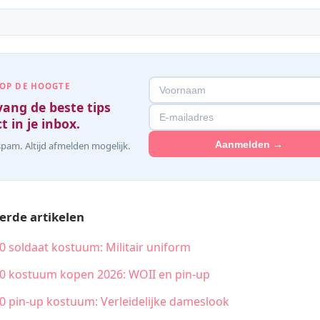
 OP DE HOOGTE
ang de beste tips
t in je inbox.
Aanmelden →
pam. Altijd afmelden mogelijk.
erde artikelen
40 soldaat kostuum: Militair uniform
40 kostuum kopen 2026: WOII en pin-up
40 pin-up kostuum: Verleidelijke dameslook