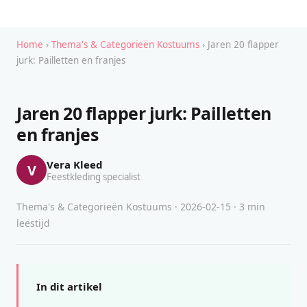
Home
›
Thema's & Categorieën Kostuums
› Jaren 20 flapper
jurk: Pailletten en franjes
Jaren 20 flapper jurk: Pailletten
en franjes
Vera Kleed
V
Feestkleding specialist
Thema's & Categorieën Kostuums · 2026-02-15 · 3 min
leestijd
In dit artikel