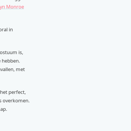
lyn Monroe
ral in
kostuum is,
e hebben.
vallen, met
het perfect,
eus overkomen.
hap.