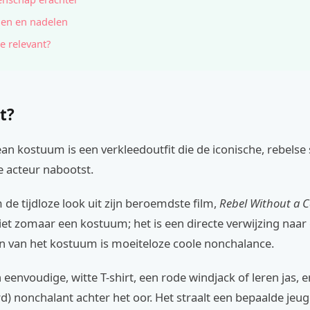
en en nadelen
e relevant?
t?
n kostuum is een verkleedoutfit die de iconische, rebelse s
e acteur nabootst.
 de tijdloze look uit zijn beroemdste film,
Rebel Without a 
niet zomaar een kostuum; het is een directe verwijzing naar
rn van het kostuum is moeiteloze coole nonchalance.
eenvoudige, witte T-shirt, een rode windjack of leren jas, e
rd) nonchalant achter het oor. Het straalt een bepaalde jeug