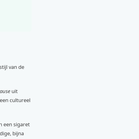
tijl van de
Cause
uit
 een cultureel
n een sigaret
dige, bijna