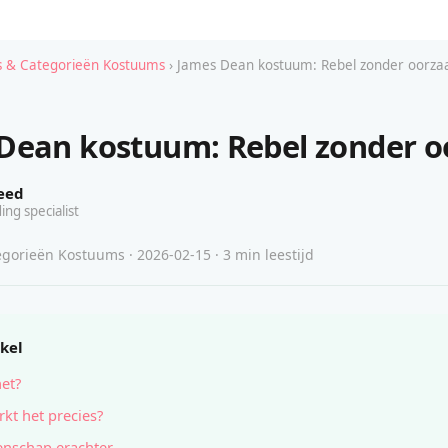
 & Categorieën Kostuums
› James Dean kostuum: Rebel zonder oorza
Dean kostuum: Rebel zonder o
eed
ing specialist
gorieën Kostuums · 2026-02-15 · 3 min leestijd
ikel
het?
kt het precies?
nschap erachter