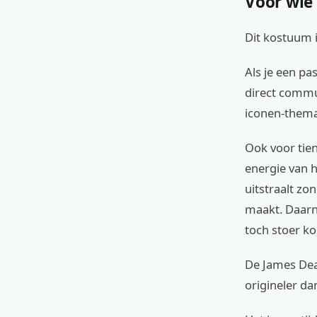
Voor wie
Dit kostuum i
Als je een pa
direct commun
iconen-thema
Ook voor tien
energie van h
uitstraalt zo
maakt. Daarna
toch stoer k
De James Dean
origineler da