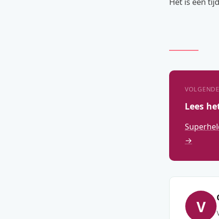
Het is een ti
VOLGENDE
Lees he
Superhel
→
V