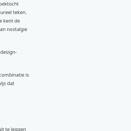
zoektocht
tureel teken.
e kent de
van nostalgie
 design-
 combinatie is
ijs dat
it te leggen