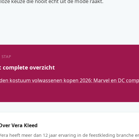
jdloze keuze die nooit echt uit de mode raakt.
 STAP
t complete overzicht
den kostuum volwassenen kopen 2026: Marvel en DC compl
Over Vera Kleed
Vera heeft meer dan 12 jaar ervaring in de feestkleding branche e