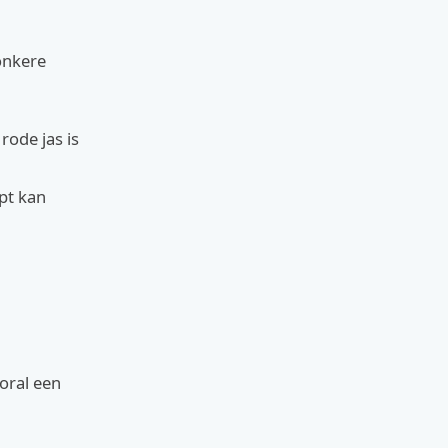
onkere
rode jas is
opt kan
ooral een