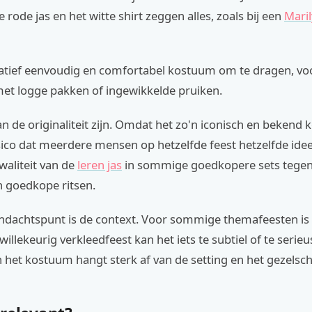
e rode jas en het witte shirt zeggen alles, zoals bij een
Mari
latief eenvoudig en comfortabel kostuum om te dragen, voo
met logge pakken of ingewikkelde pruiken.
n de originaliteit zijn. Omdat het zo'n iconisch en bekend 
isico dat meerdere mensen op hetzelfde feest hetzelfde ide
waliteit van de
leren jas
in sommige goedkopere sets tegen
n goedkope ritsen.
ndachtspunt is de context. Voor sommige themafeesten is 
illekeurig verkleedfeest kan het iets te subtiel of te seri
 het kostuum hangt sterk af van de setting en het gezelsc