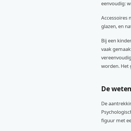
eenvoudig: wi
Accessoires 
glazen, en n
Bij een kinde
vaak gemaakt
vereenvoudigd
worden. Het 
De weten
De aantrekkin
Psychologisch
figuur met e