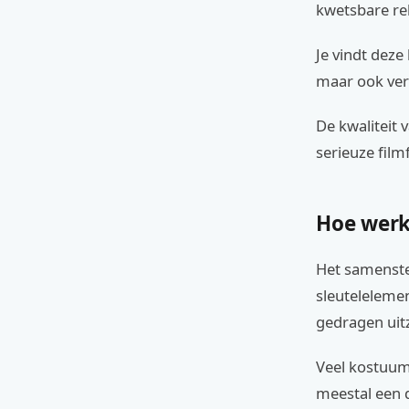
kwetsbare re
Je vindt deze
maar ook ver
De kwaliteit 
serieuze film
Hoe werk
Het samenste
sleutelelemen
gedragen uitz
Veel kostuums
meestal een d