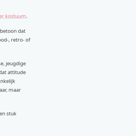
ser kostuum
.
erbetoon dat
d-, retro- of
se, jeugdige
at attitude
nkelijk
aar, maar
en stuk