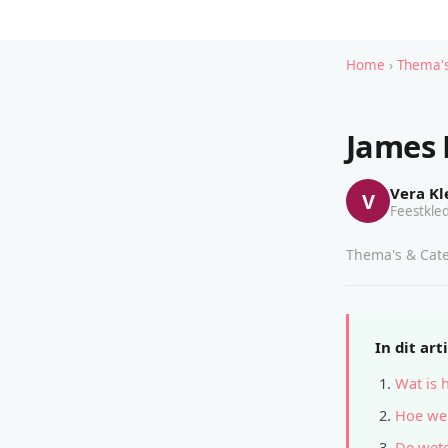
Home
›
Thema's
James 
Vera Kl
V
Feestkled
Thema's & Cate
In dit art
Wat is 
Hoe wer
De wete