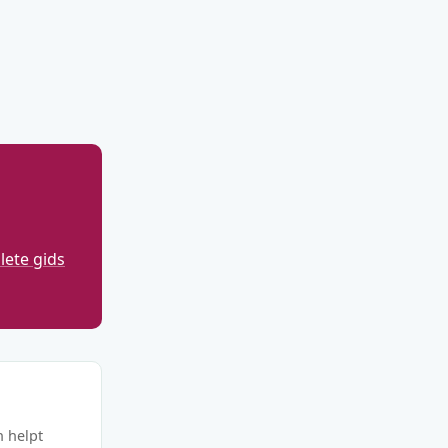
ete gids
n helpt