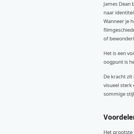
James Dean b
naar identite
Wanneer je he
filmgeschiede
of bewonderi
Het is een v
oogpunt is h
De kracht zit
visueel sterk
sommige stijle
Voordele
Het grootste 