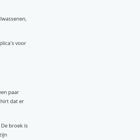
volwassenen,
lica's voor
een paar
hirt dat er
 De broek is
ijn