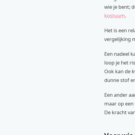
wie je bent; d
kostuum
.
Het is een re
vergelijking 
Een nadeel ka
loop je het r
Ook kan de k
dunne stof e
Een ander aa
maar op een w
De kracht van