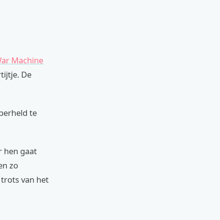
ar Machine
ijtje. De
perheld te
r hen gaat
en zo
trots van het