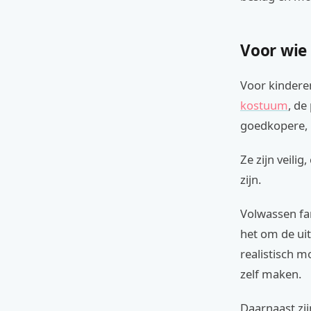
Voor wie
Voor kinderen
kostuum
, de
goedkopere, l
Ze zijn veili
zijn.
Volwassen fa
het om de uit
realistisch m
zelf maken.
Daarnaast zij