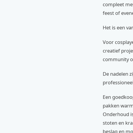
compleet me
feest of eve
Het is een v
Voor cosplay
creatief proj
community onl
De nadelen z
professioneel
Een goedkoop 
pakken warm,
Onderhoud is
stoten en kra
beslag en mo