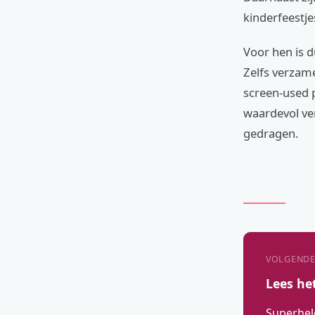
kinderfeestje
Voor hen is d
Zelfs verzame
screen-used 
waardevol ve
gedragen.
VOLGENDE
Lees he
Superhel