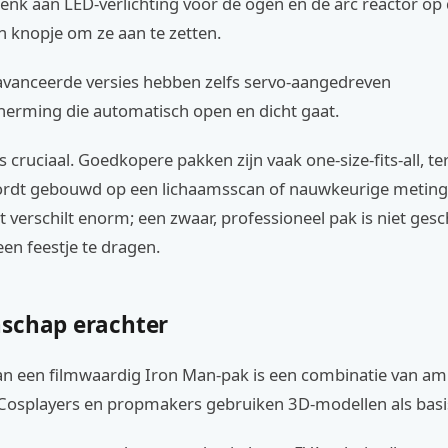
nk aan LED-verlichting voor de ogen en de arc reactor op 
 knopje om ze aan te zetten.
vanceerde versies hebben zelfs servo-aangedreven
herming die automatisch open en dicht gaat.
 cruciaal. Goedkopere pakken zijn vaak one-size-fits-all, ter
rdt gebouwd op een lichaamsscan of nauwkeurige meting
verschilt enorm; een zwaar, professioneel pak is niet ges
en feestje te dragen.
schap erachter
n een filmwaardig Iron Man-pak is een combinatie van am
 Cosplayers en propmakers gebruiken 3D-modellen als basi