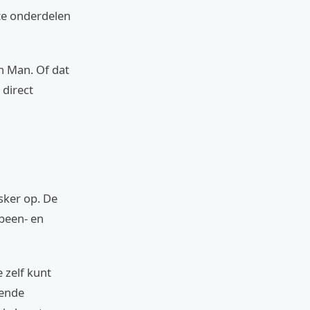
te onderdelen
on Man. Of dat
 direct
asker op. De
 been- en
 zelf kunt
kende