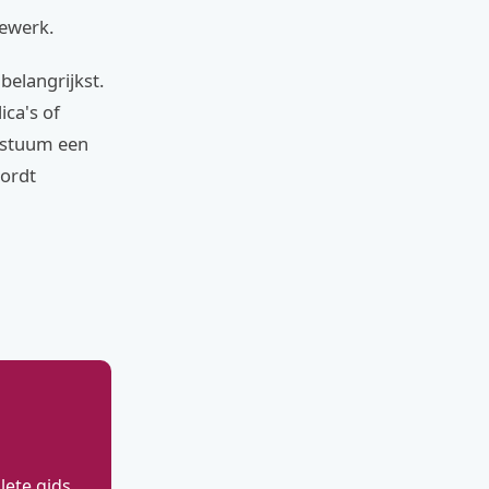
iewerk.
belangrijkst.
ica's of
kostuum een
wordt
ete gids