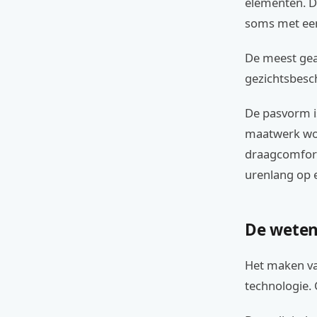
elementen. De
soms met een
De meest gea
gezichtsbesc
De pasvorm is
maatwerk wo
draagcomfort 
urenlang op e
De weten
Het maken va
technologie.