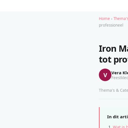
Home
›
Thema's
professioneel
Iron M
tot pro
Vera Kl
V
Feestkled
Thema's & Cate
In dit art
Wat is 