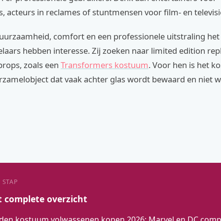
s, acteurs in reclames of stuntmensen voor film- en televis
uurzaamheid, comfort en een professionele uitstraling het 
laars hebben interesse. Zij zoeken naar limited edition repl
props, zoals een
Transformers kostuum
. Voor hen is het 
rzamelobject dat vaak achter glas wordt bewaard en niet 
 STAP
t complete overzicht
den kostuum volwassenen kopen 2026: Marvel en DC compl