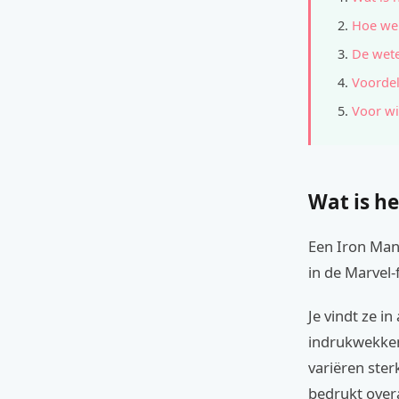
Hoe wer
De wete
Voordel
Voor wi
Wat is he
Een Iron Man-
in de Marvel-f
Je vindt ze i
indrukwekken
variëren ster
bedrukt overa