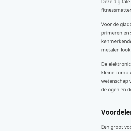
Deze digital
fitnessmatte
Voor de glad
primeren en 
kenmerkende 
metalen look
De elektronic
kleine compu
wetenschap va
de ogen en de
Voordele
Een groot vo