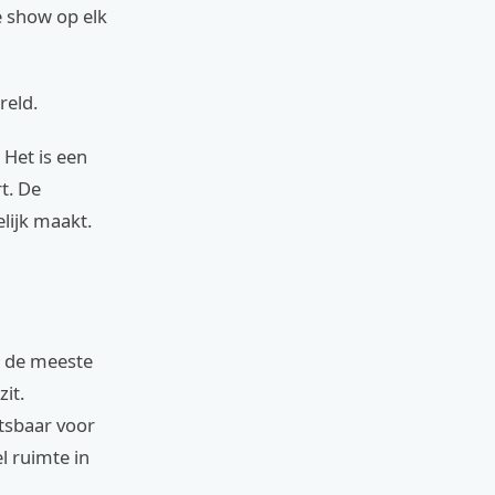
e show op elk
reld.
Het is een
t. De
lijk maakt.
jn de meeste
it.
tsbaar voor
l ruimte in