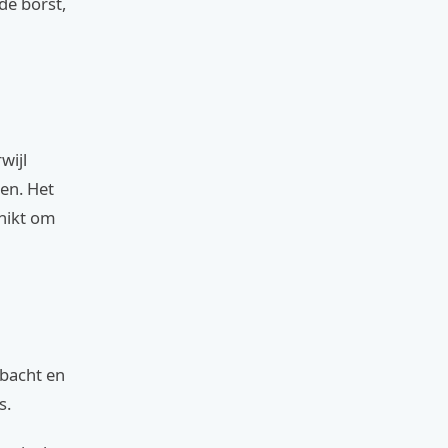
de borst,
wijl
en. Het
chikt om
bacht en
s.