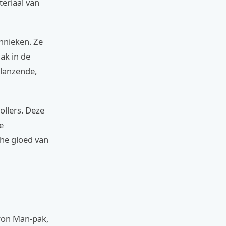
eriaal van
hnieken. Ze
ak in de
glanzende,
ollers. Deze
e
che gloed van
Iron Man-pak,