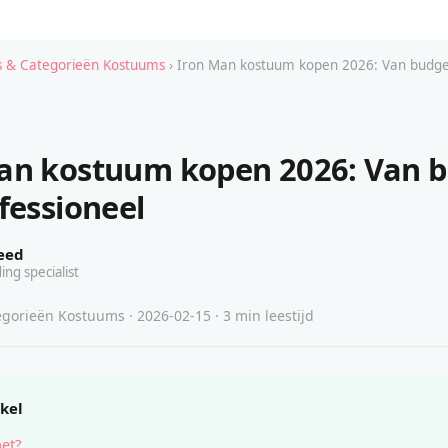
 & Categorieën Kostuums
› Iron Man kostuum kopen 2026: Van budge
an kostuum kopen 2026: Van 
fessioneel
eed
ing specialist
gorieën Kostuums · 2026-02-15 · 3 min leestijd
ikel
het?