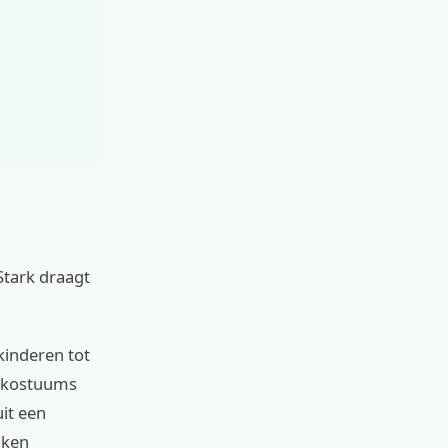
Stark draagt
kinderen tot
e kostuums
uit een
iken