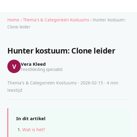
Home
›
Thema's & Categorieën Kostuums
› Hunter kostuum:
Clone leider
Hunter kostuum: Clone leider
Vera Kleed
V
Feestkleding specialist
Thema's & Categorieën Kostuums · 2026-02-15 · 4 min
leestijd
In dit artikel
Wat is het?