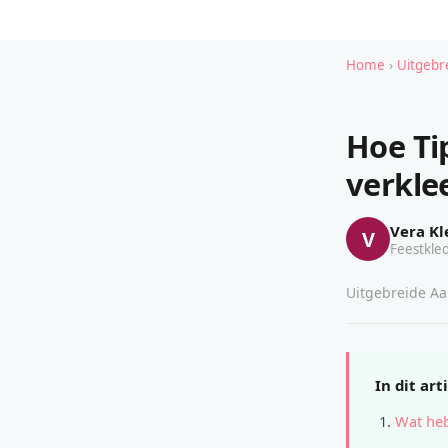
Home
›
Uitgebr
Hoe Ti
verkle
Vera Kl
V
Feestkled
Uitgebreide Aan
In dit art
Wat heb