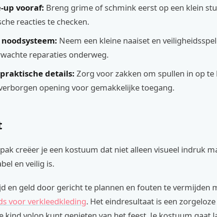
-up vooraf:
Breng grime of schmink eerst op een klein stu
sche reacties te checken.
 noodsysteem:
Neem een kleine naaiset en veiligheidssp
rwachte reparaties onderweg.
praktische details:
Zorg voor zakken om spullen in op te 
verborgen opening voor gemakkelijke toegang.
t
pak creëer je een kostuum dat niet alleen visueel indruk m
el en veilig is.
ijd en geld door gericht te plannen en fouten te vermijden
ds voor verkleedkleding
. Het eindresultaat is een zorgeloze
f je kind volop kunt genieten van het feest. Je kostuum gaat