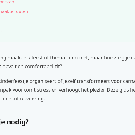
or-stap
maakte fouten
at
ing maakt elk feest of thema compleet, maar hoe zorg je d
 opvalt en comfortabel zit?
kinderfeestje organiseert of jezelf transformeert voor carna
npak voorkomt stress en verhoogt het plezier. Deze gids he
 idee tot uitvoering.
je nodig?