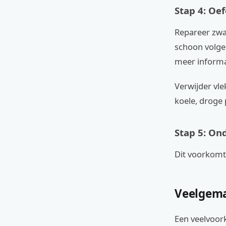
Stap 4: Oef
Repareer zwa
schoon volge
meer informa
Verwijder vl
koele, droge 
Stap 5: On
Dit voorkomt 
Veelgema
Een veelvoork