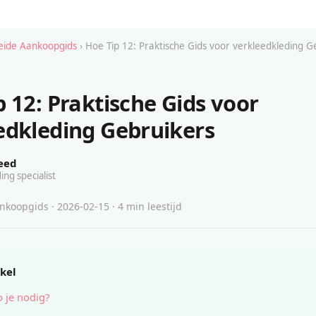
eide Aankoopgids
› Hoe Tip 12: Praktische Gids voor verkleedkleding G
p 12: Praktische Gids voor
edkleding Gebruikers
eed
ing specialist
koopgids · 2026-02-15 · 4 min leestijd
ikel
 je nodig?