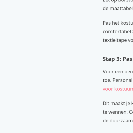
de maattabel
Pas het kostu
comfortabel zi
textieltape v
Stap 3: Pa
Voor een per
toe. Personal
voor kostuum
Dit maakt je
te wennen. C
de duurzaamh