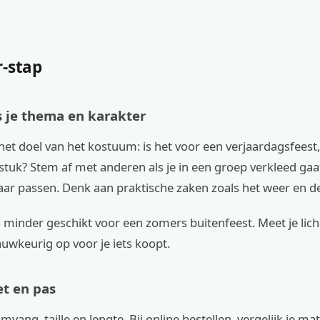
r-stap
s je thema en karakter
het doel van het kostuum: is het voor een verjaardagsfeest
stuk? Stem af met anderen als je in een groep verkleed gaa
lkaar passen. Denk aan praktische zaken zoals het weer en de
s minder geschikt voor een zomers buitenfeest. Meet je lic
auwkeurig op voor je iets koopt.
et en pas
vang, taille en lengte. Bij online bestellen, vergelijk je ma