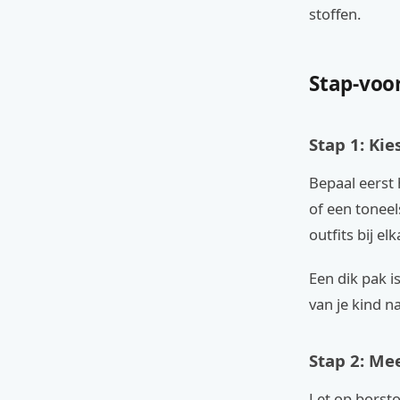
stoffen.
Stap-voo
Stap 1: Kie
Bepaal eerst 
of een toneel
outfits bij e
Een dik pak i
van je kind n
Stap 2: Me
Let op borstom