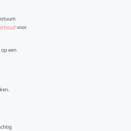
kostuum
erhoud
voor
t op een
iken.
achtig