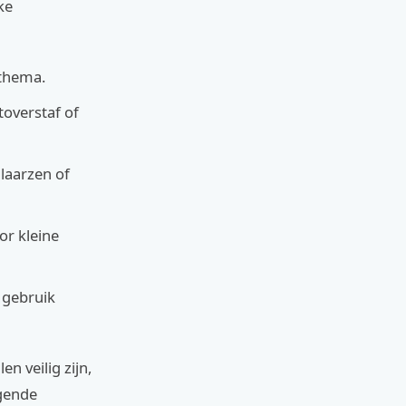
ke
 thema.
toverstaf of
laarzen of
or kleine
 gebruik
n veilig zijn,
agende