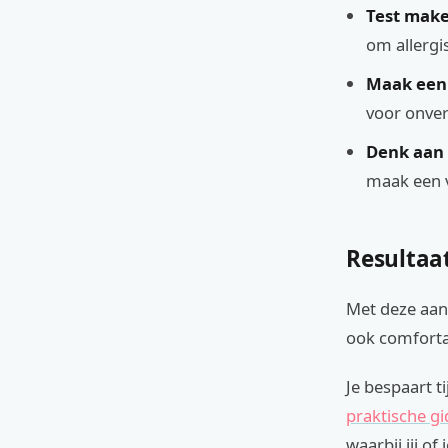
Test make
om allergi
Maak een
voor onve
Denk aan 
maak een 
Resultaa
Met deze aan
ook comfortab
Je bespaart t
praktische gi
waarbij jij o