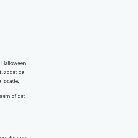
, Halloween
t, zodat de
 locatie.
haam of dat
ten altijd met