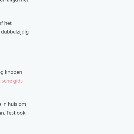
of het
f dubbelzijdig
eg knopen
ische gids
e in huis om
n. Test ook