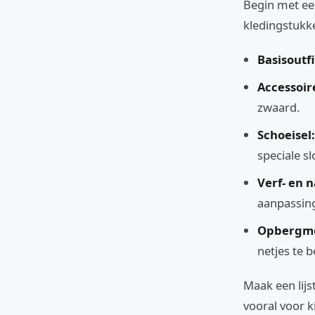
Begin met een
kledingstukke
Basisoutfi
Accessoir
zwaard.
Schoeisel:
speciale sl
Verf- en n
aanpassin
Opbergmo
netjes te 
Maak een lijs
vooral voor 