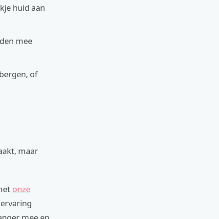
kje huid aan
elden mee
bergen, of
aakt, maar
 met
onze
 ervaring
 langer mee en