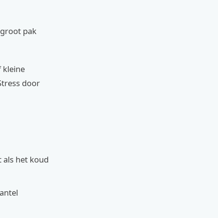
 groot pak
f kleine
 Stress door
 als het koud
antel