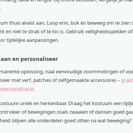
.
um thuis alvast aan. Loop erin, buk en beweeg om te zien 
t en niet te strak of te los is. Gebruik veiligheidsspelden o
oor tijdelijke aanpassingen.
s aan en personaliseer
manente oplossing, naai eenvoudige zoommetingen of vo
iseer met verf, patches of zelfgemaakte accessoires –
prakt
personalisatie
.
 kostuum uniek en herkenbaar. Draag het kostuum een tijdj
ontroleer of bewegingen zoals zwaaien of dansen goed gaa
eid: blijven alle onderdelen goed zitten na wat beweging?