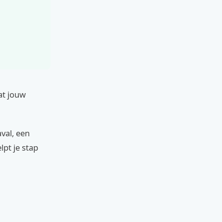
at jouw
val, een
lpt je stap