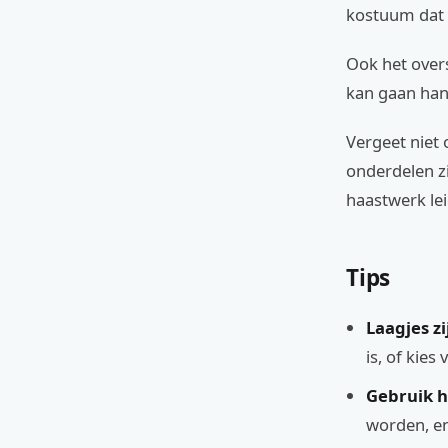
kostuum dat k
Ook het over
kan gaan hang
Vergeet niet o
onderdelen zi
haastwerk lei
Tips
Laagjes zi
is, of kie
Gebruik h
worden, en