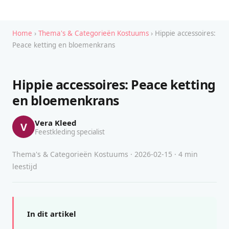
Home
›
Thema's & Categorieën Kostuums
› Hippie accessoires:
Peace ketting en bloemenkrans
Hippie accessoires: Peace ketting
en bloemenkrans
Vera Kleed
V
Feestkleding specialist
Thema's & Categorieën Kostuums · 2026-02-15 · 4 min
leestijd
In dit artikel