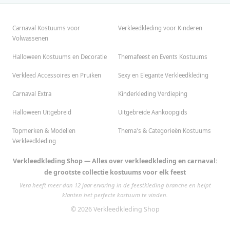
Carnaval Kostuums voor
Verkleedkleding voor Kinderen
Volwassenen
Halloween Kostuums en Decoratie
Themafeest en Events Kostuums
Verkleed Accessoires en Pruiken
Sexy en Elegante Verkleedkleding
Carnaval Extra
Kinderkleding Verdieping
Halloween Uitgebreid
Uitgebreide Aankoopgids
Topmerken & Modellen
Thema's & Categorieën Kostuums
Verkleedkleding
Verkleedkleding Shop — Alles over verkleedkleding en carnaval:
de grootste collectie kostuums voor elk feest
Vera heeft meer dan 12 jaar ervaring in de feestkleding branche en helpt
klanten het perfecte kostuum te vinden.
© 2026 Verkleedkleding Shop