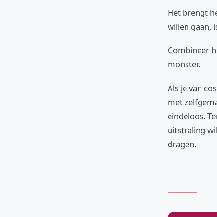
Het brengt h
willen gaan, i
Combineer he
monster.
Als je van co
met zelfgema
eindeloos. Te
uitstraling w
dragen.