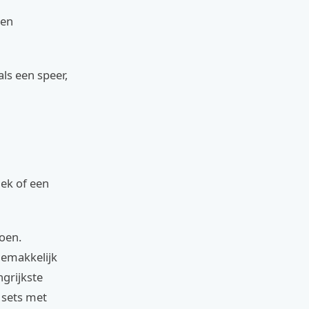
een
ls een speer,
iek of een
toen.
 gemakkelijk
ngrijkste
 sets met