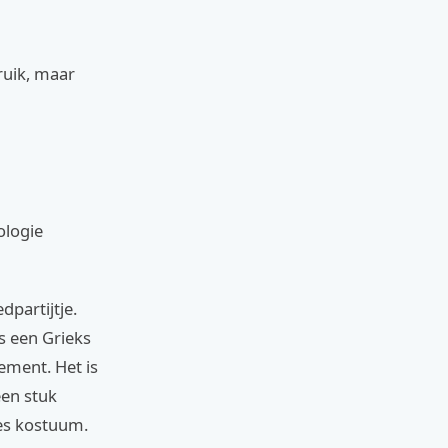
ruik, maar
ologie
dpartijtje.
s een Grieks
nement. Het is
een stuk
es kostuum.