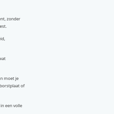
ent, zonder
est.
id,
wat
an moet je
orstplaat of
in een volle