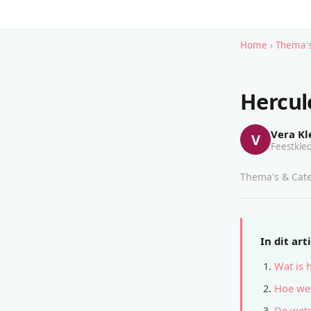
Home
›
Thema's
Hercul
Vera Kl
V
Feestkled
Thema's & Cate
In dit art
Wat is 
Hoe wer
De wete