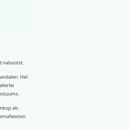
d nabootst.
sandalen. Het
llerlei
kostuums.
enkop als
themafeesten