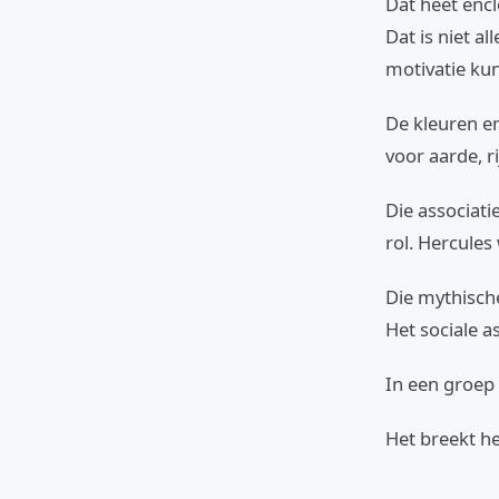
Dat heet encl
Dat is niet a
motivatie ku
De kleuren en
voor aarde, r
Die associati
rol. Hercules
Die mythisch
Het sociale a
In een groep 
Het breekt het