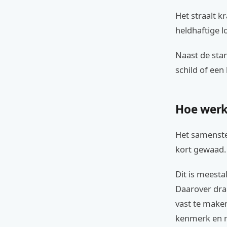
Het straalt k
heldhaftige lo
Naast de stan
schild of een
Hoe werk
Het samenstel
kort gewaad.
Dit is meesta
Daarover draa
vast te maken
kenmerk en ru