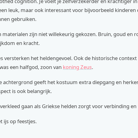
othed cognition. Je voelt je zelfverzekerder en krachtiger in 
lleen leuk, maar ook interessant voor bijvoorbeeld kinderen 
nnen gebruiken.
 materialen zijn niet willekeurig gekozen. Bruin, goud en 
ijkdom en kracht.
es versterken het heldengevoel. Ook de historische context
 was een halfgod, zoon van
koning Zeus
.
e achtergrond geeft het kostuum extra diepgang en herke
spect is ook belangrijk.
verkleed gaan als Griekse helden zorgt voor verbinding en 
 ijs op feestjes.