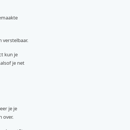
gemaakte
 verstelbaar.
t kun je
alsof je net
er je je
 over.