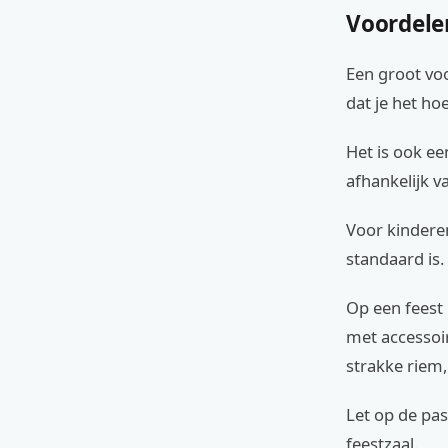
Voordele
Een groot voo
dat je het ho
Het is ook ee
afhankelijk v
Voor kinderen
standaard is.
Op een feest 
met accessoi
strakke riem,
Let op de pa
feestzaal.