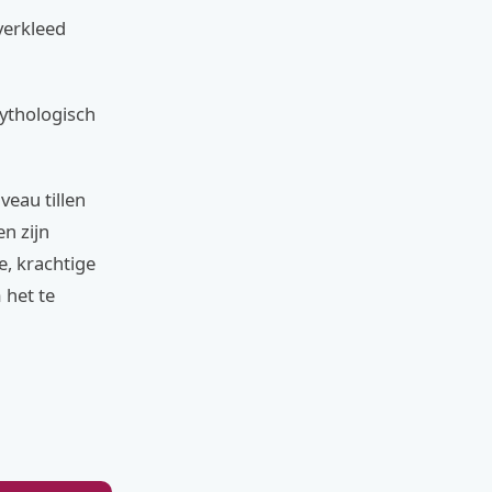
verkleed
ythologisch
veau tillen
n zijn
e, krachtige
 het te