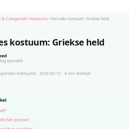
 & Categorieën Kostuums
› Hercules kostuum: Griekse held
es kostuum: Griekse held
eed
ing specialist
gorieën Kostuums · 2026-02-15 · 4 min leestijd
ikel
het?
kt het precies?
nschap erachter