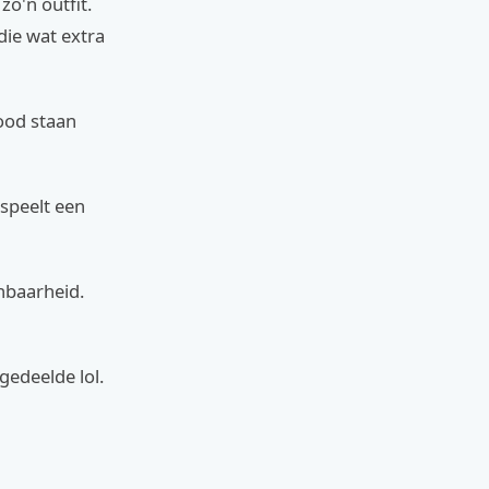
zo'n outfit.
die wat extra
rood staan
 speelt een
nbaarheid.
gedeelde lol.