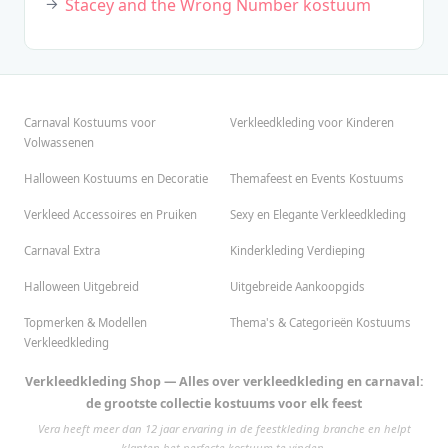
Stacey and the Wrong Number kostuum
Carnaval Kostuums voor
Verkleedkleding voor Kinderen
Volwassenen
Halloween Kostuums en Decoratie
Themafeest en Events Kostuums
Verkleed Accessoires en Pruiken
Sexy en Elegante Verkleedkleding
Carnaval Extra
Kinderkleding Verdieping
Halloween Uitgebreid
Uitgebreide Aankoopgids
Topmerken & Modellen
Thema's & Categorieën Kostuums
Verkleedkleding
Verkleedkleding Shop — Alles over verkleedkleding en carnaval:
de grootste collectie kostuums voor elk feest
Vera heeft meer dan 12 jaar ervaring in de feestkleding branche en helpt
klanten het perfecte kostuum te vinden.