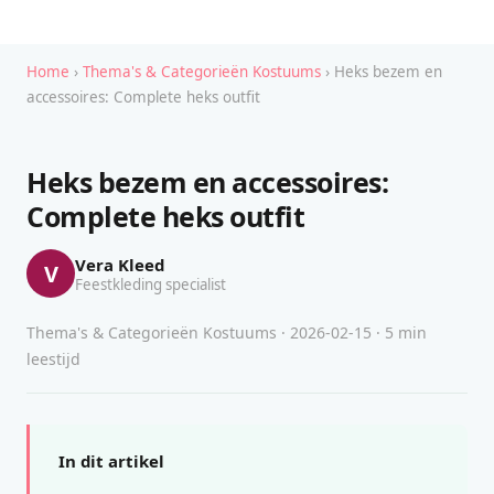
Home
›
Thema's & Categorieën Kostuums
› Heks bezem en
accessoires: Complete heks outfit
Heks bezem en accessoires:
Complete heks outfit
Vera Kleed
V
Feestkleding specialist
Thema's & Categorieën Kostuums · 2026-02-15 · 5 min
leestijd
In dit artikel