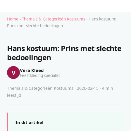
Home
›
Thema's & Categorieën Kostuums
› Hans kostuum:
Prins met slechte bedoelingen
Hans kostuum: Prins met slechte
bedoelingen
Vera Kleed
V
Feestkleding specialist
Thema's & Categorieën Kostuums · 2026-02-15 · 4 min
leestijd
In dit artikel