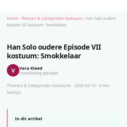
Home
›
Thema's & Categorieën Kostuums
› Han Solo oudere
Episode VII kostuum: Smokkelaar
Han Solo oudere Episode VII
kostuum: Smokkelaar
Vera Kleed
V
Feestkleding specialist
Thema's & Categorieën Kostuums · 2026-02-15 · 4 min
leestijd
In dit artikel