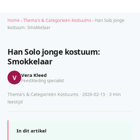
Home
›
Thema's & Categorieën Kostuums
› Han Solo jonge
kostuum: Smokkelaar
Han Solo jonge kostuum:
Smokkelaar
Vera Kleed
V
Feestkleding specialist
Thema's & Categorieën Kostuums · 2026-02-15 · 3 min
leestijd
In dit artikel