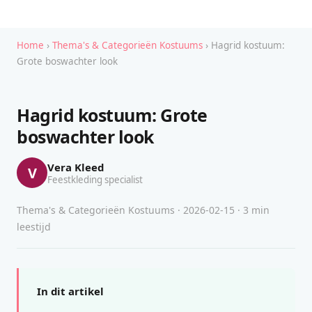
Home
›
Thema's & Categorieën Kostuums
› Hagrid kostuum:
Grote boswachter look
Hagrid kostuum: Grote
boswachter look
Vera Kleed
V
Feestkleding specialist
Thema's & Categorieën Kostuums · 2026-02-15 · 3 min
leestijd
In dit artikel