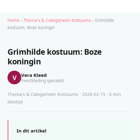
Home
›
Thema's & Categorieën Kostuums
› Grimhilde
kostuum: Boze koningin
Grimhilde kostuum: Boze
koningin
Vera Kleed
V
Feestkleding specialist
Thema's & Categorieën Kostuums · 2026-02-15 · 6 min
leestijd
In dit artikel