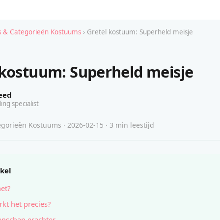
 & Categorieën Kostuums
› Gretel kostuum: Superheld meisje
 kostuum: Superheld meisje
eed
ing specialist
gorieën Kostuums · 2026-02-15 · 3 min leestijd
ikel
het?
kt het precies?
nschap erachter