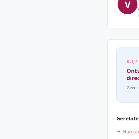
V
BLIJF
Ontv
direc
Geen s
Gerelate
Hamste