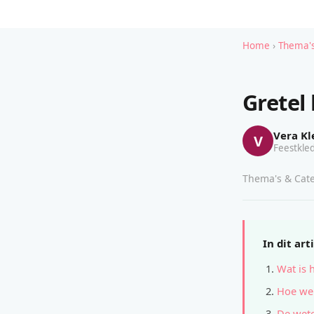
Home
›
Thema's
Gretel
Vera Kl
V
Feestkled
Thema's & Cate
In dit art
Wat is 
Hoe wer
De wete