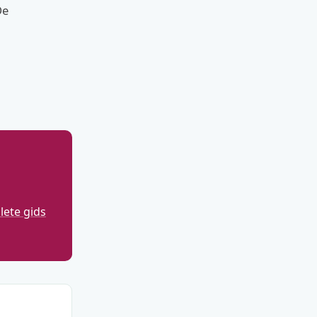
De
ete gids