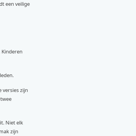
dt een veilige
l. Kinderen
leden.
 versies zijn
 twee
t. Niet elk
mak zijn