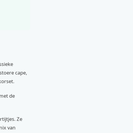
ssieke
stoere cape,
korset.
 met de
ijtjes. Ze
mix van