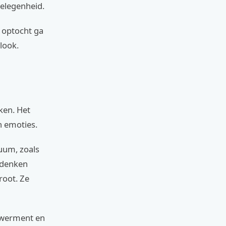
gelegenheid.
n optocht ga
look.
ken. Het
n emoties.
uum, zoals
bedenken
oot. Ze
owerment en