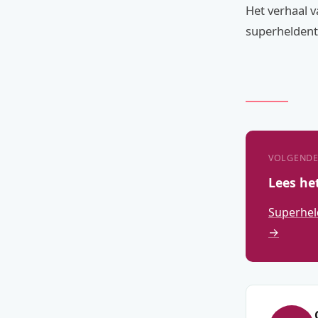
Het verhaal v
superheldent
VOLGENDE
Lees he
Superhel
→