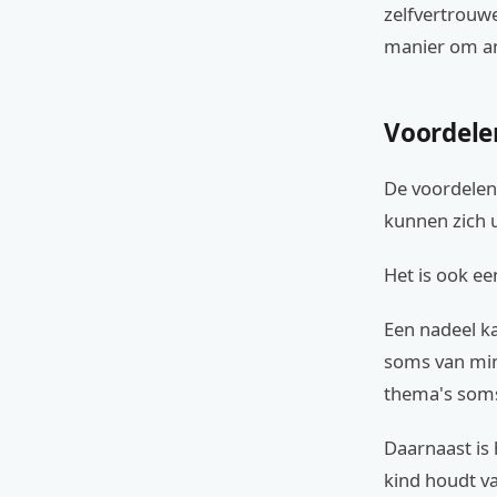
zelfvertrouwe
manier om an
Voordele
De voordelen z
kunnen zich u
Het is ook e
Een nadeel ka
soms van min
thema's som
Daarnaast is h
kind houdt v