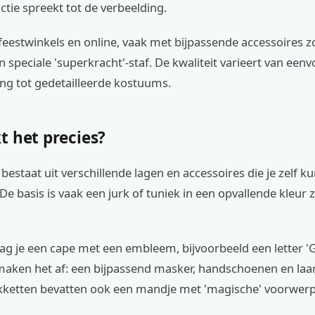
ctie spreekt tot de verbeelding.
n feestwinkels en online, vaak met bijpassende accessoires z
 speciale 'superkracht'-staf. De kwaliteit varieert van een
ng tot gedetailleerde kostuums.
t het precies?
estaat uit verschillende lagen en accessoires die je zelf ku
e basis is vaak een jurk of tuniek in een opvallende kleur 
g je een cape met een embleem, bijvoorbeeld een letter 'G'
maken het af: een bijpassend masker, handschoenen en laa
etten bevatten ook een mandje met 'magische' voorwerp