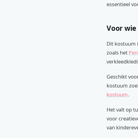
essentieel voo
Voor wie
Dit kostuum i
zoals het
Pen
verkleedkledi
Geschikt voor
kostuum zoek
kostuum
.
Het valt op t
voor creatiev
van kinderev