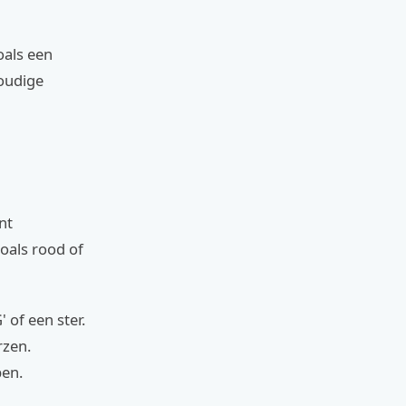
oals een
voudige
nt
zoals rood of
 of een ster.
rzen.
en.