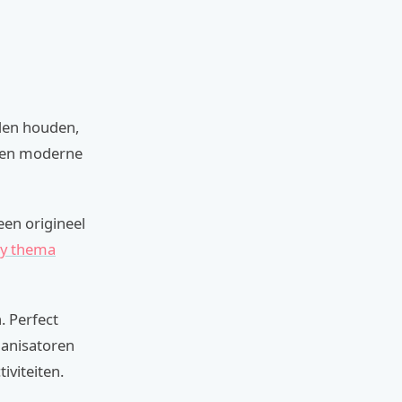
lden houden,
e en moderne
een origineel
cy thema
. Perfect
ganisatoren
viteiten.