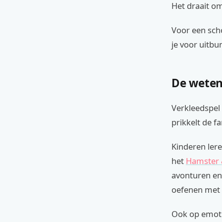
Het draait om
Voor een scho
je voor uitbu
De weten
Verkleedspel
prikkelt de f
Kinderen ler
het
Hamster 
avonturen en
oefenen met 
Ook op emoti