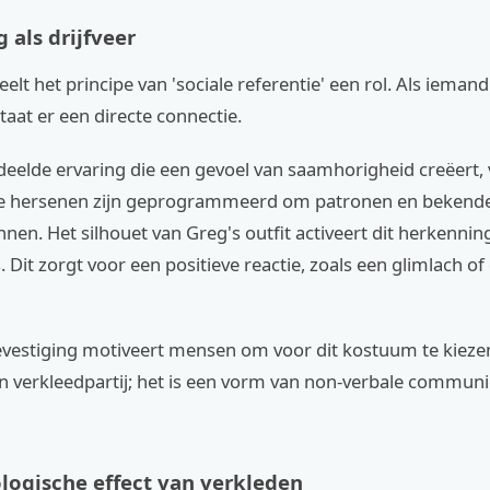
 als drijfveer
elt het principe van 'sociale referentie' een rol. Als iema
taat er een directe connectie.
deelde ervaring die een gevoel van saamhorigheid creëert,
ze hersenen zijn geprogrammeerd om patronen en bekend
nnen. Het silhouet van Greg's outfit activeert dit herkenni
s. Dit zorgt voor een positieve reactie, zoals een glimlach of
evestiging motiveert mensen om voor dit kostuum te kiezen
en verkleedpartij; het is een vorm van non-verbale commun
logische effect van verkleden