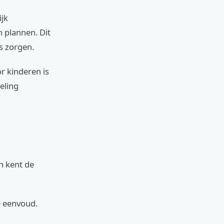
ijk
 plannen. Dit
s zorgen.
or kinderen is
eling
n kent de
e eenvoud.