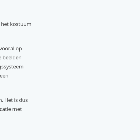
nd het kostuum
 vooral op
e beelden
ngssysteem
 een
. Het is dus
icatie met