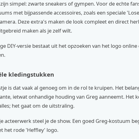
ijn simpel: zwarte sneakers of gympen. Voor de echte fans
tuums met bijpassende accessoires, zoals een speciale 'Lose
amera. Deze extra's maken de look compleet en direct herk
tgebreid maken als je zelf wilt.
e DIY-versie bestaat uit het opzoeken van het logo online 
en.
ële kledingstukken
tje is dat vaak al genoeg om in de rol te kruipen. Het belang
lante, ietwat onhandige houding van Greg aanneemt. Het 
 alles; het gaat om de uitstraling.
je acteerwerk steel je de show. Een goed Greg-kostuum be
t het rode 'Heffley' logo.