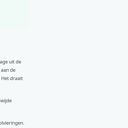
age uit de
 aan de
 Het draait
dwijde
olvieringen.