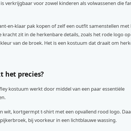
s verkrijgbaar voor zowel kinderen als volwassenen die fan
ant-en-klaar pak kopen of zelf een outfit samenstellen met k
e kracht zit in de herkenbare details, zoals het rode logo op 
 kleur van de broek. Het is een kostuum dat draait om her
t het precies?
fley kostuum werkt door middel van een paar essentiële
en.
en wit, kortgermpt t-shirt met een opvallend rood logo. D
spijkerbroek, bij voorkeur in een lichtblauwe wassing.