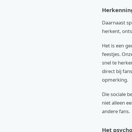
Herkenning
Daarnaast spe
herkent, onts
Het is een ge
feestjes. On
snel te herke
direct bij fan
opmerking.
Die sociale b
niet alleen e
andere fans.
Het psycho