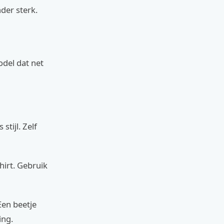
der sterk.
odel dat net
tijl. Zelf
shirt. Gebruik
Een beetje
ing.