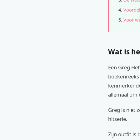
Voordel
Voor wi
Wat is he
Een Greg Heff
boekenreeks 
kenmerkende w
allemaal om d
Greg is niet 
hitserie.
Zijn outfit i