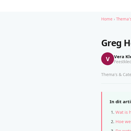
Home
›
Thema's
Greg H
Vera Kl
V
Feestkled
Thema's & Cate
In dit art
Wat is 
Hoe wer
De wete