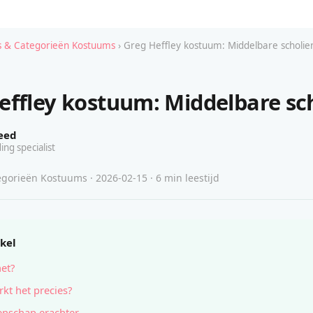
 & Categorieën Kostuums
› Greg Heffley kostuum: Middelbare scholie
effley kostuum: Middelbare sch
eed
ing specialist
gorieën Kostuums · 2026-02-15 · 6 min leestijd
ikel
het?
kt het precies?
nschap erachter