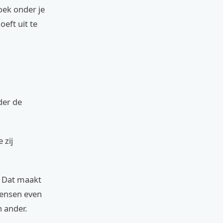
oek onder je
oeft uit te
der de
 zij
. Dat maakt
mensen even
 ander.