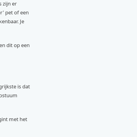
 zijn er
r' pet of een
enbaar. Je
en dit op een
rijkste is dat
kostuum
gint met het