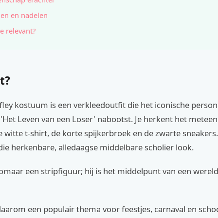
en en nadelen
e relevant?
t?
ley kostuum is een verkleedoutfit die het iconische person
'Het Leven van een Loser' nabootst. Je herkent het meteen
itte t-shirt, de korte spijkerbroek en de zwarte sneakers.
ie herkenbare, alledaagse middelbare scholier look.
zomaar een stripfiguur; hij is het middelpunt van een werel
s daarom een populair thema voor feestjes, carnaval en scho