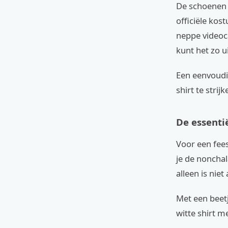
De schoenen z
officiële kos
neppe videoc
kunt het zo ui
Een eenvoudig
shirt te strijk
De essenti
Voor een fees
je de noncha
alleen is niet
Met een beet
witte shirt me