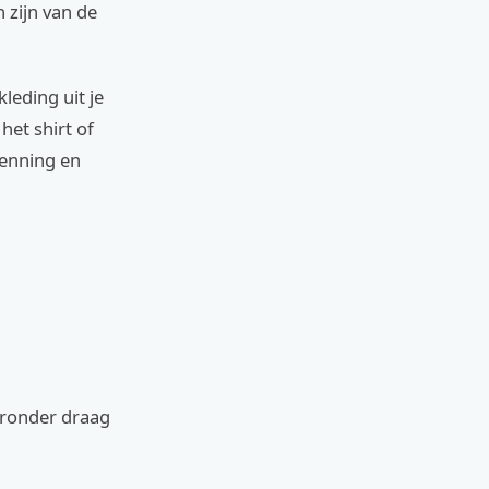
 zijn van de
leding uit je
het shirt of
kenning en
aaronder draag