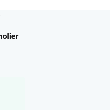
r
olier