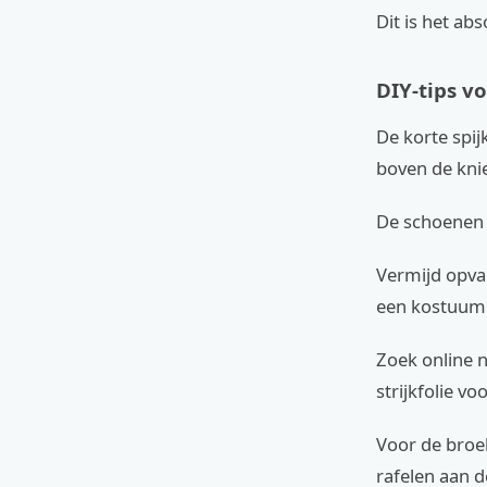
Dit is het ab
DIY-tips v
De korte spij
boven de knie
De schoenen m
Vermijd opval
een kostuum 
Zoek online na
strijkfolie vo
Voor de broe
rafelen aan d