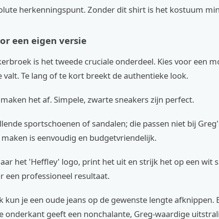
solute herkenningspunt. Zonder dit shirt is het kostuum min
oor een eigen versie
kerbroek is het tweede cruciale onderdeel. Kies voor een m
 valt. Te lang of te kort breekt de authentieke look.
aken het af. Simpele, zwarte sneakers zijn perfect.
lende sportschoenen of sandalen; die passen niet bij Greg's s
maken is eenvoudig en budgetvriendelijk.
ar het 'Heffley' logo, print het uit en strijk het op een wit 
or een professioneel resultaat.
k kun je een oude jeans op de gewenste lengte afknippen. 
e onderkant geeft een nonchalante, Greg-waardige uitstral