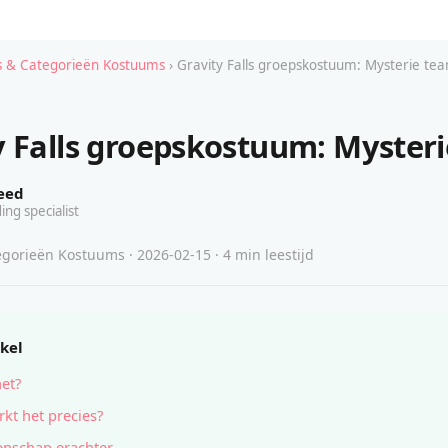
 & Categorieën Kostuums
› Gravity Falls groepskostuum: Mysterie te
y Falls groepskostuum: Myster
eed
ing specialist
gorieën Kostuums · 2026-02-15 · 4 min leestijd
ikel
het?
kt het precies?
nschap erachter