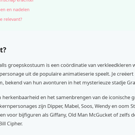
en en nadelen
e relevant?
t?
alls groepskostuum is een coördinatie van verkleedkleren w
ersonage uit de populaire animatieserie speelt. Je creëer
, bekend van hun avonturen in het mysterieuze stadje Gravi
m herkenbaarheid en het samenbrengen van de iconische 
 kernpersonages zijn Dipper, Mabel, Soos, Wendy en oom St
en voor bijfiguren als Giffany, Old Man McGucket of zelfs d
ill Cipher.