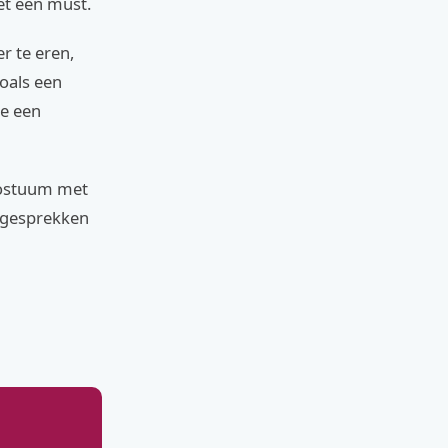
et een must.
r te eren,
oals een
ie een
kostuum met
t gesprekken