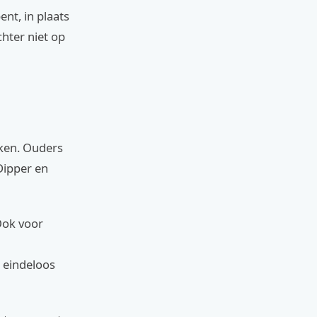
ent, in plaats
chter niet op
jken. Ouders
Dipper en
Ook voor
 eindeloos