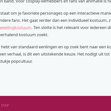
n band. Voor cosplay-liefhebbers en fans van animatie is h
in staat om je favoriete personages op een interactieve manie
dere fans. Het gaat verder dan een individueel kostuum, z
 tweelingkostuum
. Ten slotte is het relevant voor iedereen d
erhalend kostuum zoekt.
g hebt van standaard eenlingen en op zoek bent naar een 
en verhaal, is dit een uitstekende keuze. Het nodigt uit to
stukje popcultuur.
 STAP