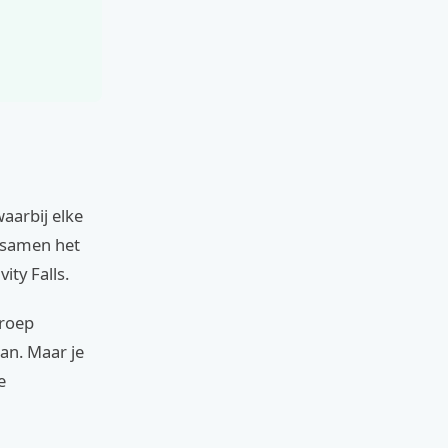
aarbij elke
t samen het
ty Falls.
groep
an. Maar je
e