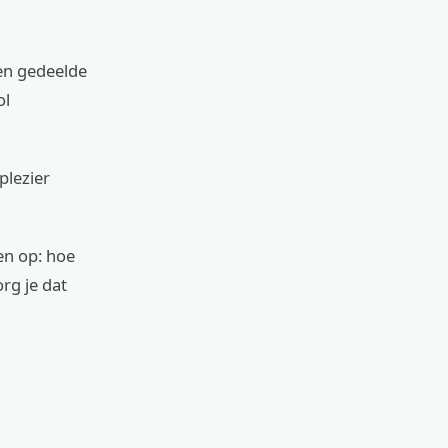
 en gedeelde
ol
plezier
en op: hoe
rg je dat