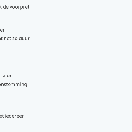
lt de voorpret
 en
nt het zo duur
 laten
reenstemming
iet iedereen