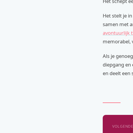
Het schept ee
Het stelt je 
samen met an
avontuurlijk
memorabel, v
Als je genoe
diepgang en e
en deelt een 
VOLGENDE