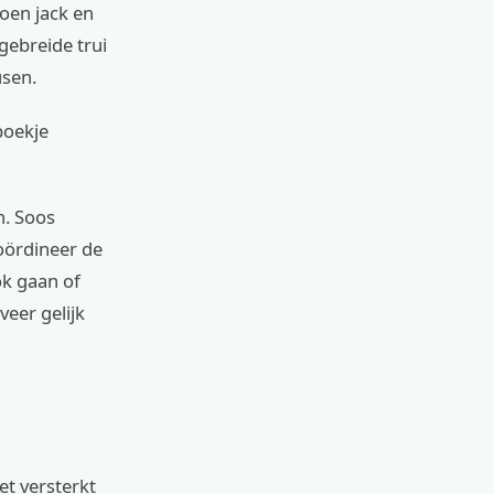
roen jack en
 gebreide trui
usen.
boekje
n. Soos
oördineer de
ook gaan of
veer gelijk
et versterkt