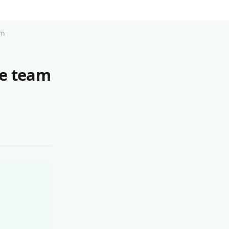
am
ie team