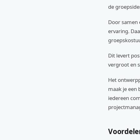
de groepsiden
Door samen e
ervaring. Daa
groepskostuum
Dit levert po
vergroot en s
Het ontwerppr
maak je een b
iedereen comf
projectmana
Voordele