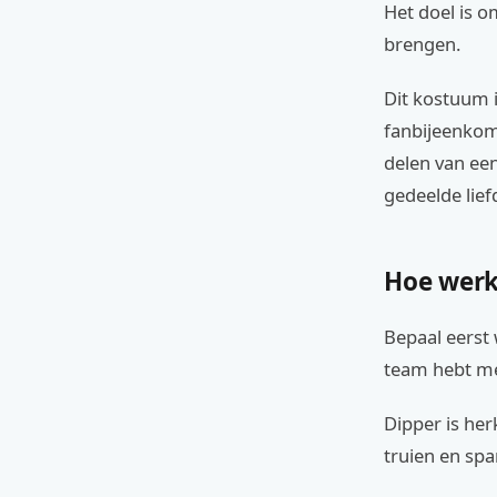
Het doel is o
brengen.
Dit kostuum i
fanbijeenkom
delen van een
gedeelde lief
Hoe werk
Bepaal eerst 
team hebt me
Dipper is her
truien en spa