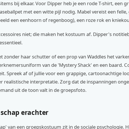
items bij elkaar. Voor Dipper heb je een rode T-shirt, een g
seballpet met een witte pijl nodig. Mabel vereist een felle,
beeld een eenhoorn of regenboog), een roze rok en knieko
cessoires niet; die maken het kostuum af. Dipper's notitie
 essentieel.
et zonder haar schutter of een prop van Waddles het varke
werknemersuniform van de 'Mystery Shack' en een baard. C
teit. Spreek af of jullie voor een grappige, cartoonachtige l
 realistische interpretatie. Zorg dat de inspanningen onge
iemand uit de toon valt in de groepsfoto.
schap erachter
p' van een groepskostuum zit in de sociale psychologie. H