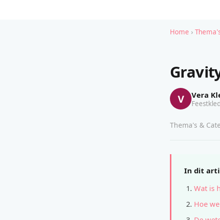
Home
›
Thema's
Gravit
Vera Kl
V
Feestkled
Thema's & Cate
In dit art
Wat is 
Hoe wer
De wete