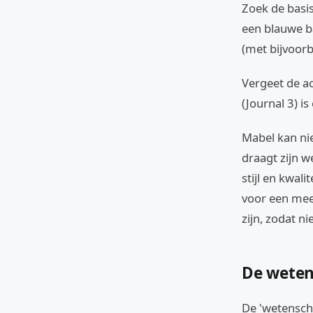
Zoek de basis
een blauwe ba
(met bijvoor
Vergeet de ac
(Journal 3) is
Mabel kan ni
draagt zijn 
stijl en kwali
voor een meer
zijn, zodat n
De weten
De 'wetenscha