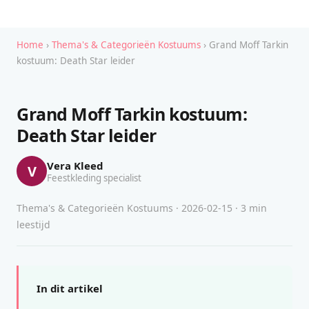
Home
›
Thema's & Categorieën Kostuums
› Grand Moff Tarkin
kostuum: Death Star leider
Grand Moff Tarkin kostuum:
Death Star leider
Vera Kleed
V
Feestkleding specialist
Thema's & Categorieën Kostuums · 2026-02-15 · 3 min
leestijd
In dit artikel