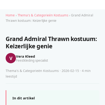
Home
›
Thema's & Categorieën Kostuums
› Grand Admiral
Thrawn kostuum: Keizerlijke genie
Grand Admiral Thrawn kostuum:
Keizerlijke genie
Vera Kleed
V
Feestkleding specialist
Thema's & Categorieën Kostuums · 2026-02-15 · 4 min
leestijd
In dit artikel